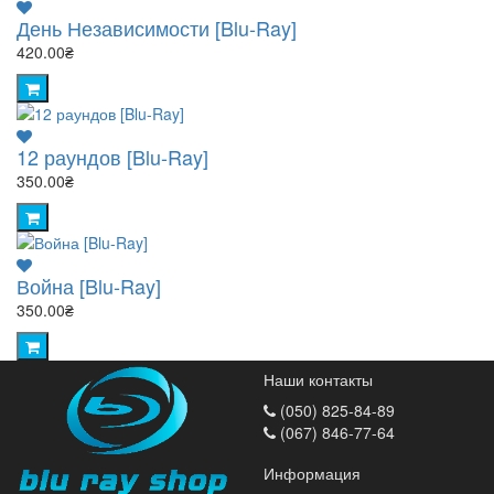
День Независимости [Blu-Ray]
420.00₴
12 раундов [Blu-Ray]
350.00₴
Война [Blu-Ray]
350.00₴
Наши контакты
(050) 825-84-89
(067) 846-77-64
Информация