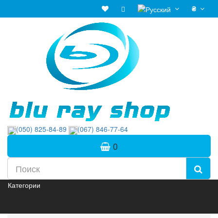
₴
(050) 825-84-89
(067) 846-77-64
0
Категории