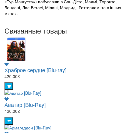
«Тур Мангуста») побувавши в Сан-Дієго, Маямі, Торонто,
Лондоні, Лас-Вегасі, Мілані, Мадриді, Роттердамі та в інших
містах.
Связанные товары
Храброе сердце [Blu-ray]
420.00₴
Аватар [Blu-Ray]
420.00₴