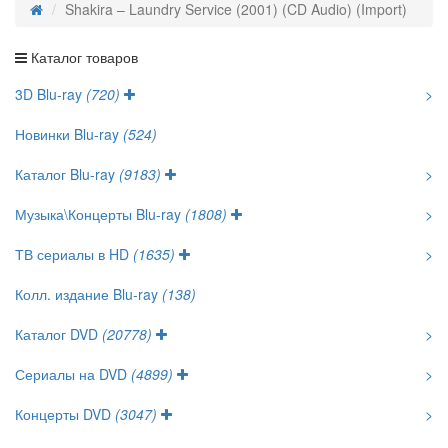
Shakira – Laundry Service (2001) (CD Audio) (Import)
Каталог товаров
3D Blu-ray
(720)
>
Новинки Blu-ray
(524)
Каталог Blu-ray
(9183)
>
Музыка\Концерты Blu-ray
(1808)
>
ТВ сериалы в HD
(1635)
>
Колл. издание Blu-ray
(138)
Каталог DVD
(20778)
>
Сериалы на DVD
(4899)
>
Концерты DVD
(3047)
>