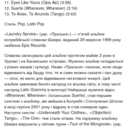
11. Eyes Like Yours (Ojos Asì) (3:58)
12. Suerte (Whenever, Wherever) (3:16)
13. Te Aviso, Te Anuncio (Tango) (3:43)
Стиль
:
Pop, Latin Pop
«Laundry Service» (укр. «Пральня») — п’ятий альбом
колумбійської співачки Шакіри, виданий 29 вересня 1999 року
лейблом Epic Records.
Співачка записувала цей альбом протягом майже 2 роки в
Уругваї і на Багамських островах. Музично альбом складається
з різних жанрів і культур. Назва «Пральня» означає, коли люди
відмивають від бруду тіло, те ж саме можна сказати і про душу
— пісні, як мило для відмивання негативної енергії. Цей
альбом завоював безліч нагород по всьому світу, в тому числі
нагород Latin Grammy в категорії Найкраще музичне відео.
«Whenever, Wherever» (іспанською Suerte), став першим
синглом з альбому, він вийшов в Колумбії і Сполучених Штатах
в кінці серпня 2001 року і відразу ж став номером один.
Наступні сингли: «Underneath Your Clothes», «(Objection)
Tango», «The One» теж стали хітами. На підтримку альбому
Шакіра вирушила у світове турне «Tour of the Mongoose» (укр.