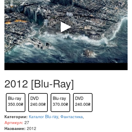
2012 [Blu-Ray]
Blu-ray
DVD
Blu-ray
DVD
350.00₴
240.00₴
370.00₴
240.00₴
Категории:
Каталог Blu-ray
,
Фантастика
,
Артикул:
27
Название:
2012