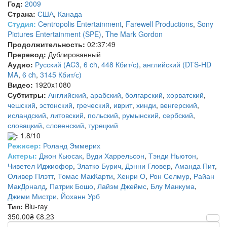
Год:
2009
Страна:
США
,
Канада
Студия:
Centropolis Entertainment
,
Farewell Productions
,
Sony
Pictures Entertainment (SPE)
,
The Mark Gordon
Продолжительность:
02:37:49
Преревод:
Дублированный
Аудио:
Русский (AC3
,
6 ch
,
448 Кбит/с)
,
английский (DTS-HD
MA
,
6 ch
,
3145 Кбит/с)
Видео:
1920x1080
Субтитры:
Английский
,
арабский
,
болгарский
,
хорватский
,
чешский
,
эстонский
,
греческий
,
иврит
,
хинди
,
венгерский
,
исландский
,
литовский
,
польский
,
румынский
,
сербский
,
словацкий
,
словенский
,
турецкий
:
1.8/10
Режисер:
Роланд Эммерих
Актеры:
Джон Кьюсак
,
Вуди Харрельсон
,
Тэнди Ньютон
,
Чиветел Иджиофор
,
Златко Бурич
,
Дэнни Гловер
,
Аманда Пит
,
Оливер Плэтт
,
Томас МакКарти
,
Хенри О
,
Рон Селмур
,
Райан
МакДоналд
,
Патрик Бошо
,
Лайэм Джеймс
,
Блу Манкума
,
Джими Мистри
,
Йоханн Урб
Тип:
Blu-ray
350.00₴
€8.23