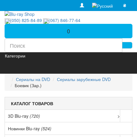
₴
(050) 825-84-89
(067) 846-77-64
0
Категории
Сериалы на DVD
Сериалы зарубежные DVD
Боевик (Зар.)
КАТАЛОГ ТОВАРОВ
3D Blu-ray
(720)
>
Новинки Blu-ray
(524)