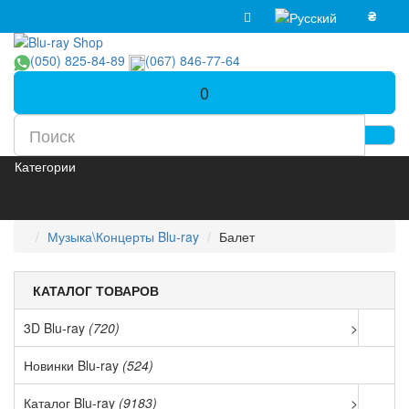
₴
(050) 825-84-89
(067) 846-77-64
0
Категории
Музыка\Концерты Blu-ray
Балет
КАТАЛОГ ТОВАРОВ
3D Blu-ray
(720)
>
Новинки Blu-ray
(524)
Каталог Blu-ray
(9183)
>