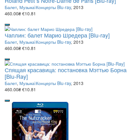
Roland Petit s Notre-Dame de Paris [Blu-ray]
Балет
,
Музыка\Концерты Blu-ray
, 2013
460.00₴
€10.81
Чаплин: балет Марио Шредера [Blu-ray]
Балет
,
Музыка\Концерты Blu-ray
, 2013
460.00₴
€10.81
Спящая красавица: постановка Мэттью Борна
[Blu-Ray]
Балет
,
Музыка\Концерты Blu-ray
, 2013
460.00₴
€10.81