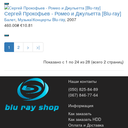
Сергей Прокофьев - Ромео и Джульетта [Blu-ray]
Балет
,
Музыка\Концерты Blu-ray
, 2007
460.00₴
€10.81
1
2
>
>|
Показано с 1 по 24 из 28 (всего 2 страниц)
Наши контакты
(050) 825-84-89
(067) 846-77-64
Информация
Как заказать
Как заказать HDD
Оплата и Доставка