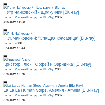
Пётр Чайковский - Щелкунчик [Blu-ray]
Балет
,
Музыка\Концерты Blu-ray
, 2007
460.00₴
€10.81
П.И. Чайковский: "Спящая красавица" [Blu-ray]
Балет
, 2006
274.00₴
€6.44
Кристоф Глюк: "Орфей и Эвридика" [Blu-ray]
Балет
,
Музыка\Концерты Blu-ray
, 2008
370.00₴
€8.70
La La La Human Steps. Амелия / Amelia [Blu-Ray]
Балет
,
Музыка\Концерты Blu-ray
, 2002
370.00₴
€8.70