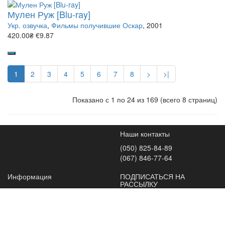
Мулен Руж [Blu-ray]
Укр. озвучка
,
Фильмы получившие Оскар
, 2001
420.00₴
€9.87
1
2
3
4
5
6
7
8
>
>|
Показано с 1 по 24 из 169 (всего 8 страниц)
Наши контакты
(050) 825-84-89
(067) 846-77-64
Информация
ПОДПИСАТЬСЯ НА
РАССЫЛКУ
Как заказать
Подпишитесь и получайте
Как заказать HDD
новости об акциях и
Оплата и Доставка
специальных предложениях
Условия возврата и обмена