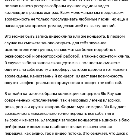
полках нашего ресурса собраны лучшие аудио и видео 
коллекции в разных жанрах. Всем меломанам мы предлагаем 
возможность не только прослушивать любимые песни, но еще и 
наслаждаться просмотром видеозаписей их выступлений.
Это может быть запись видеоклипа или же концерта. В первом 
случае вы сможете заново открыть для себя звучание 
исполнителя или группы, ознакомиться более подробно с 
режиссерской и операторской работой, а также с сюжетом клипа. 
В случае выбора записи с концертом вы полностью сможете 
ощутить на себе всю ту атмосферу, которая царила в тот момент 
возле сцены. Качественный концерт HD даст вам возможность 
ощутить эффект реального присутствия в эпицентре событий.
В онлайн каталоге собраны коллекции концертов Blu Ray как 
современных исполнителей, так и мировых легенд классики, 
рока, pop-а и других жанров. Формат мультимедиа Blu Ray дает 
возможность максимально точно передать все события в 
высоком качестве. Благодаря записям концертов на дисках в блю 
рей формате возможна наиболее точная и качественная 
передача, как аудио, так и видео потока. Это означает, что диск с 