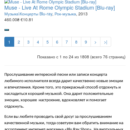
Muse - Live At Rome Olympic Stadium [Blu-ray]
Музыка\Концерты Blu-ray
,
Рок-музыка
, 2013
460.00₴
€10.81
1
2
3
4
5
6
7
8
9
>
>|
Показано с 1 по 24 из 1808 (всего 76 страниц)
Прослушивание интересной песни или записи концерта 
любимого исполнителя всегда дарит качественно новые эмоции 
и впечатления. Кроме того, это прекрасный способ отдохнуть и 
насладиться хорошей музыкой. Она дарит положительные 
эмоции, хорошее  настроение, вдохновляет и помогает 
отдохнуть.
Если вы любите проводить свой досуг за прослушиванием 
качественной музыки, тогда советуем вам обратить внимание на 
ассортимент интернет-магазина «Blu Ray Shop». На виртуальных 