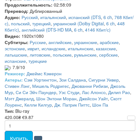
Продолжительность:
02:58:09
Преревод:
Дублированный
Аудио:
Русский
,
итальянский
,
испанский (DTS
,
6 ch
,
768 Кбит/
с)
,
польский
,
турецкий
,
украинский (Dolby Digital
,
6 ch
,
448
Кбит/с)
,
английский (DTS-HD MA
,
6 ch
,
4146 Кбит/с)
Видео:
1920x1080
Субтитры:
Русские
,
английские
,
украинские
,
арабские
,
эстонские
,
иврит
,
исландские
,
итальянские
,
казахские
,
латышские
,
литовские
,
польские
,
румынские
,
сербские
,
испанские
,
турецкие
:
7.9/10
Режисер:
Джеймс Кэмерон
Актеры:
Сэм Уортингтон
,
Зои Салдана
,
Сигурни Уивер
,
Стивен Лэнг
,
Мишель Родригес
,
Джованни Рибизи
,
Джоэль
Мур
,
Си Си Эйч Паундер
,
Уэс Студи
,
Лас Алонсо
,
Дилип Рао
,
Мэтт Джералд
,
Шон Энтони Моран
,
Джейсон Уайт
,
Скотт
Лоуренс
,
Келли Килгур
,
Дж. Патрик Питтс
,
Шон Па
Тип:
Blu-ray
420.00₴
€9.87
Купить