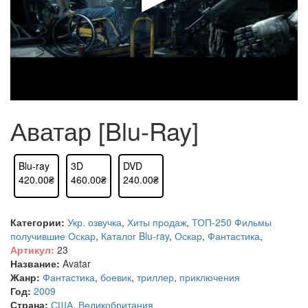
Аватар [Blu-Ray]
Blu-ray
3D
DVD
420.00₴
460.00₴
240.00₴
Категории:
Укр. озвучка
,
Хиты продаж
,
ТОП-250
Фильмы
получившие Оскар
,
Каталог Blu-ray
,
Оскар
,
Фантастика
,
Артикул:
23
Название:
Avatar
Жанр:
Фантастика
,
боевик
,
триллер
,
приключения
Год:
2009
Страна:
США
,
Великобритания