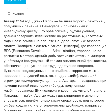
Описание
Аватар 2154 год. Джейк Салли — бывший морской пехотинец,
получивший ранение в Венесуэле и прикованный к
инвалидному креслу. Его брат-близнец, будучи учёным,
должен совершить путешествие на расстояние 4,3 световых
года к базе землян на планете Пандора (спутнике газового
гиганта Полифем в системе Альфа Центавра), где корпорация
RDA (Resources Development Administration, Управление по
развитию месторождений) добывает исключительно минерал
унобтаниум (полушуточный термин англоязычной фантастики,
обозначающий нужное, но труднодоступное вещество,
буквально «недоступный», что наиболее корректно можно
перевести на русский язык как «недостатий»), имеющий
огромную коммерческую ценность. Аватары — созданные при
помощи генной инженерии гибриды, полученные
комбинированием ДНК человека и коренных жителей планеты
Пандоры — на’ви. Аватар может дистанционно мысленно
управляться, причём только таким оператором, под которого
он был создан (или его генетическим двойником, например,
близнецом). Брат Джейка трагически погибает накануне