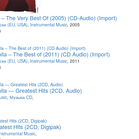
я (8)
 – The Very Best Of (2005) (CD-Audio) (Import)
тных (66)
ки (EU, USA)
,
Instrumental Music
, 2005
6
)
(149)
lla – The Best of (2011) (CD Audio) (Import)
ки (EU, USA)
,
Instrumental Music
, 2011
6
95)
olla — Greatest Hits (2CD, Audio)
usic
,
Музыка CD
,
atest Hits (2CD, Digipak)
Instrumental Music
,