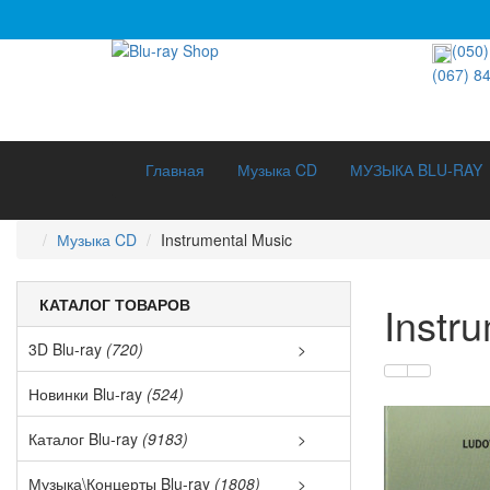
(050)
(067) 8
Главная
Музыка CD
МУЗЫКА BLU-RAY
Музыка CD
Instrumental Music
КАТАЛОГ ТОВАРОВ
Instr
3D Blu-ray
(720)
>
3D Докуме
Новинки Blu-ray
(524)
3D Музыка 
Каталог Blu-ray
(9183)
>
Хиты прод
3D Мультф
Музыка\Концерты Blu-ray
(1808)
>