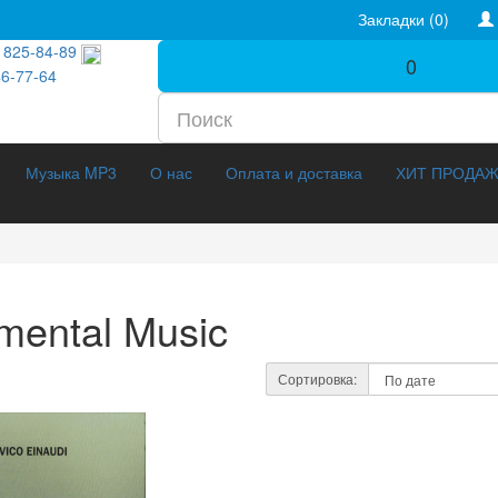
Закладки (0)
 825-84-89
0
46-77-64
Музыка MP3
О нас
Оплата и доставка
ХИТ ПРОДА
umental Music
нтальное (211)
3D Фильмы (288)
Сортировка:
(42)
3D Эротика (20)
аж (1141)
Мелодрама (358)
ильмы (186)