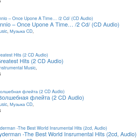
6
Ennio – Once Upone A Time… /2 Cd/ (CD Audio)
usic
,
Музыка CD
,
eatest Hits (2 CD Audio)
Instrumental Music
,
6
Волшебная флейта (2 CD Audio)
usic
,
Музыка CD
,
6
yderman -The Best World Insrumental Hits (2cd, Audio)