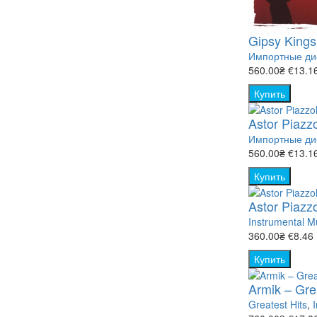
- Кулинари
Gipsy Kings
- Мир живо
Импортные дис
560.00₴
€13.1
- Наука (76
Купить
- Природа 
Astor Piazzo
Импортные дис
- Спорт (8)
560.00₴
€13.1
Купить
- ТВ-шоу (
Astor Piazz
Instrumental M
360.00₴
€8.46
Купить
Armik ‎– Gre
Greatest Hits
,