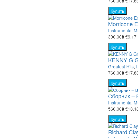
760.00₴
€17.8
Купить
Morricone 
Instrumental M
390.00₴
€9.17
Купить
KENNY G Gr
Greatest Hits
,
760.00₴
€17.8
Купить
Сборник – 
Instrumental M
560.00₴
€13.1
Купить
Richard Cla