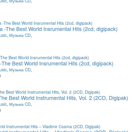
usic
,
Музыка CD
,
a -The Best World Insrumental Hits (2cd, digipack)
usic
,
Музыка CD
,
-The Best World Insrumental Hits (2cd, digipack)
usic
,
Музыка CD
,
6
he Best World Instrumental Hits, Vol. 2 (2CD, Digipak)
usic
,
Музыка CD
,
6