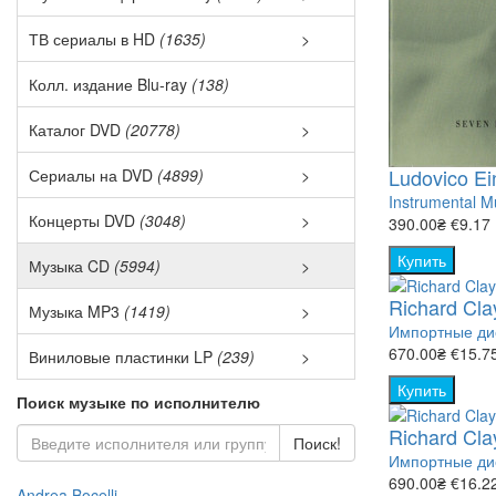
Audio Blu-r
Укр. озвучк
ТВ сериалы в HD
(1635)
>
Зарубежны
Eurodance 
Фильмы по
Колл. издание Blu-ray
(138)
Балет (28)
ТОП-250 (
Каталог DVD
(20778)
>
Наруто DVD
Джаз и Блю
Ludovico Ei
Сериалы на DVD
(4899)
>
Боевик (98
Сериалы з
Instrumental M
Коллекции 
Концерты DVD
(3048)
>
Классика (
390.00₴
€9.17
Вестерн (1
- Боевик (З
Disco (33)
Релизы DVD
Купить
Музыка CD
(5994)
>
Азиатское 
Pop (906)
- Военные 
Eurodance 
Richard Cla
Новинки на
Музыка MP3
(1419)
>
Военные (
Импортные дис
Авторские 
Rock (4050
- Детектив 
Metal (341)
670.00₴
€15.7
Виниловые пластинки LP
(239)
>
Комедии н
Детектив (
Electronic 
Шансон (1
Купить
Hip-hop (5
- Драма (За
Rock (1489
Поиск музыке по исполнителю
Боевик\ Во
Детский / 
Jazz and bl
Richard Cla
Украинская
Jazz and B
Поиск!
- Историче
Rock'n'Roll
Триллер\ Д
Импортные дис
Документа
Pop LP (53
690.00₴
€16.2
Классическ
Instrumenta
Andrea Bocelli