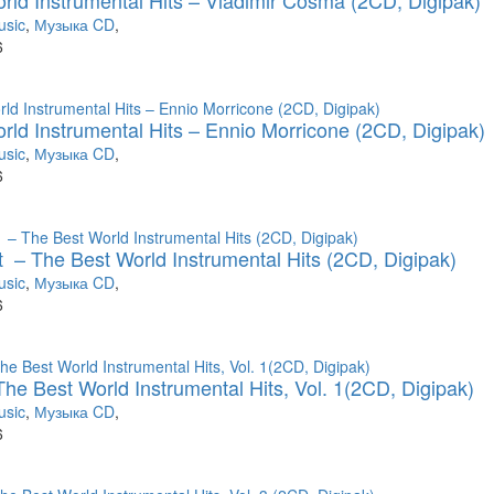
rld Instrumental Hits – Vladimir Cosma (2CD, Digipak)
usic
,
Музыка CD
,
6
rld Instrumental Hits – Ennio Morricone (2CD, Digipak)
usic
,
Музыка CD
,
6
 ‎ – The Best World Instrumental Hits (2CD, Digipak)
usic
,
Музыка CD
,
6
he Best World Instrumental Hits, Vol. 1(2CD, Digipak)
usic
,
Музыка CD
,
6