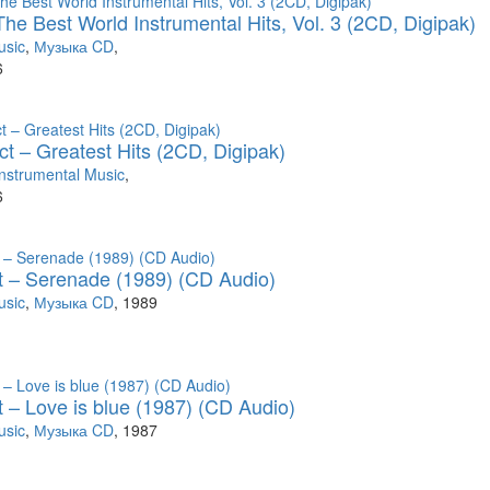
he Best World Instrumental Hits, Vol. 3 (2CD, Digipak)
usic
,
Музыка CD
,
6
t ‎– Greatest Hits (2CD, Digipak)
Instrumental Music
,
6
t – Serenade (1989) (CD Audio)
usic
,
Музыка CD
, 1989
t – Love is blue (1987) (CD Audio)
usic
,
Музыка CD
, 1987