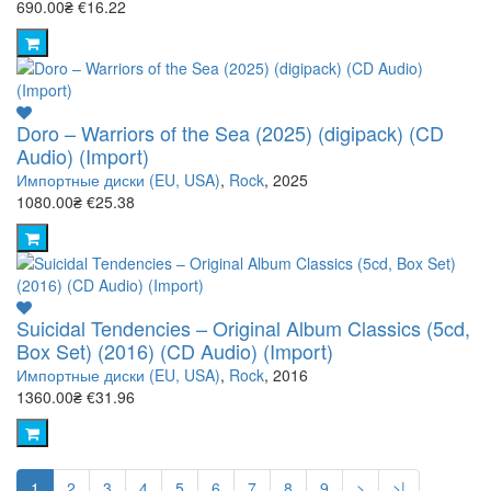
690.00₴
€16.22
Doro – Warriors of the Sea (2025) (digipack) (CD
Audio) (Import)
Импортные диски (EU, USA)
,
Rock
, 2025
1080.00₴
€25.38
Suicidal Tendencies – Original Album Classics (5cd,
Box Set) (2016) (CD Audio) (Import)
Импортные диски (EU, USA)
,
Rock
, 2016
1360.00₴
€31.96
1
2
3
4
5
6
7
8
9
>
>|