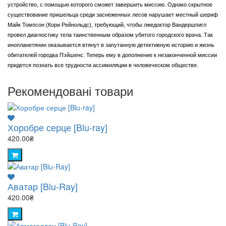
устройство, с помощью которого сможет завершить миссию. Однако скрытное
существование пришельца среди заснеженных лесов нарушает местный шериф
Майк Томпсон (Кори Рейнольдс), требующий, чтобы лжедоктор Вандершпигл
провел диагностику тела таинственным образом убитого городского врача. Так
инопланетянин оказывается втянут в запутанную детективную историю и жизнь
обитателей городка Пэйшенс. Теперь ему в дополнение к незаконченной миссии
придется познать все трудности ассимиляции в человеческом обществе.
Рекомендовані товари
Хоробре серце [Blu-ray]
420.00₴
Аватар [Blu-Ray]
420.00₴