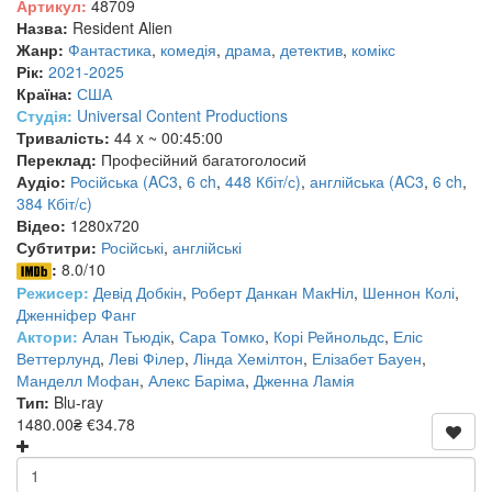
Артикул:
48709
Назва:
Resident Alien
Жанр:
Фантастика
,
комедія
,
драма
,
детектив
,
комікс
Рік:
2021-2025
Країна:
США
Студія:
Universal Content Productions
Тривалість:
44 x ~ 00:45:00
Переклад:
Професійний багатоголосий
Аудіо:
Російська (AC3
,
6 ch
,
448 Кбіт/с)
,
англійська (AC3
,
6 ch
,
384 Кбіт/с)
Відео:
1280x720
Субтитри:
Російські
,
англійські
:
8.0/10
Режисер:
Девід Добкін
,
Роберт Данкан МакНіл
,
Шеннон Колі
,
Дженніфер Фанг
Актори:
Алан Тьюдік
,
Сара Томко
,
Корі Рейнольдс
,
Еліс
Веттерлунд
,
Леві Філер
,
Лінда Хемілтон
,
Елізабет Бауен
,
Манделл Мофан
,
Алекс Баріма
,
Дженна Ламія
Тип:
Blu-ray
1480.00₴
€34.78