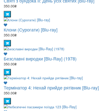
Святі з бундока II: День усіх святих [Blu-ray]
350.00₴
Клони (Сурогати) [Blu-ray]
350.00₴
Безславні виродки [Blu-Ray] (1978)
350.00₴
Термінатор 4: Нехай прийде рятівник [Blu-ray]
350.00₴