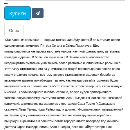
Купити
Опис
«Засланец из космоса» — сериал телеканала Syfy, снятый по мотивам серии
одноименных комиксов Питера Хогана и Стива Паркхауса. Шоу
позиционируется как проект на стыке жанров научной фантастики, детектива,
комедии и драмы. В большом кино и на ТВ Землю и все человечество
неоднократно пытались уничтожить более развитые инопланетные расы, но в
этот раз у ответственного за уничтожение людей пришельца все пошло не по
плану с самого начала, поэтому вместо стандартного экшена и борьбы за
выживание зритель понаблюдает за тем, как незадачливый вторженец будет
выпутываться из сложившихся обстоятельств, чтобы завершить свою земную
миссию. В роли коварного инопланетянина, волею судеб примерившего
человеческую оболочку, выступил комик Алан Тьюдик («Светлячок», «Роковой
патруль»), а компанию на экране ему составили Сара Томко («Однажды в
сказке»), Леви Филер, Кори Рейнольдс и другие...Инопланетянин, отправленный
на Землю для уничтожения человечества, пережил крушение корабля и
вынужден скрываться в забытом богом городке штата Колорадо под личиной
доктора Гарри Вандершпигла (Алан Тьюдик), пока не найдет потерянное