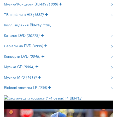
Музика\Концерти Blu-ray
(1808)
>
ТБ серіали в HD
(1635)
>
Колл. видання Blu-ray
(138)
Каталог DVD
(20778)
>
Серіали на DVD
(4899)
>
Концерти DVD
(3048)
>
Музика CD
(5994)
>
Музика MP3
(1419)
>
Вінілові платівки LP
(239)
>