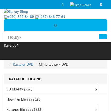
₴
(050) 825-84-89
(067) 846-77-64
0
Категорії
Каталог DVD
Мультфільми DVD
КАТАЛОГ ТОВАРІВ
3D Blu-ray
(720)
>
Новинки Blu-ray
(524)
Каталог Blu-ray
(9183)
>