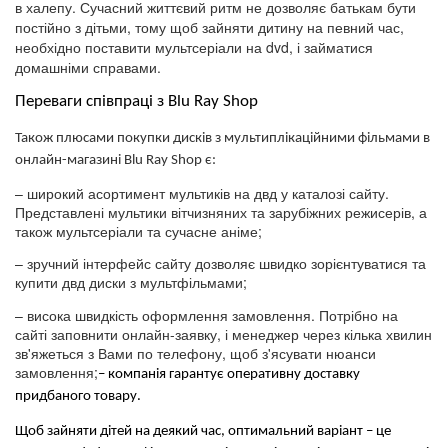
в халепу. Сучасний життєвий ритм не дозволяє батькам бути
постійно з дітьми, тому щоб зайняти дитину на певний час,
необхідно поставити мультсеріали на dvd, і займатися
домашніми справами.
Переваги співпраці з Blu Ray Shop
Також плюсами покупки дисків з мультиплікаційними фільмами в
онлайн-магазині Blu Ray Shop є:
– широкий асортимент мультиків на двд у каталозі сайту.
Представлені мультики вітчизняних та зарубіжних режисерів, а
також мультсеріали та сучасне аніме;
– зручний інтерфейс сайту дозволяє швидко зорієнтуватися та
купити двд диски з мультфільмами;
– висока швидкість оформлення замовлення. Потрібно на
сайті заповнити онлайн-заявку, і менеджер через кілька хвилин
зв'яжеться з Вами по телефону, щоб з'ясувати нюанси
замовлення;
– компанія гарантує оперативну доставку 
придбаного товару.
Щоб зайняти дітей на деякий час, оптимальний варіант – це 