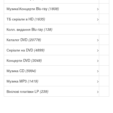
Музика\Концерти Blu-ray
(1808)
>
ТБ серіали в HD
(1635)
>
Колл. видання Blu-ray
(138)
Каталог DVD
(20778)
>
Серіали на DVD
(4899)
>
Концерти DVD
(3048)
>
Музика CD
(5994)
>
Музика MP3
(1419)
>
Вінілові платівки LP
(239)
>