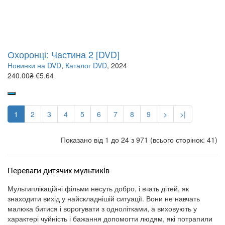
Охоронці: Частина 2 [DVD]
Новинки на DVD
,
Каталог DVD
, 2024
240.00₴
€5.64
1
2
3
4
5
6
7
8
9
>
>|
Показано від 1 до 24 з 971 (всього сторінок: 41)
Переваги дитячих мультиків
Мультиплікаційні фільми несуть добро, і вчать дітей, як
знаходити вихід у найскладнішій ситуації. Вони не навчать
малюка битися і ворогувати з однолітками, а виховують у
характері чуйність і бажання допомогти людям, які потрапили