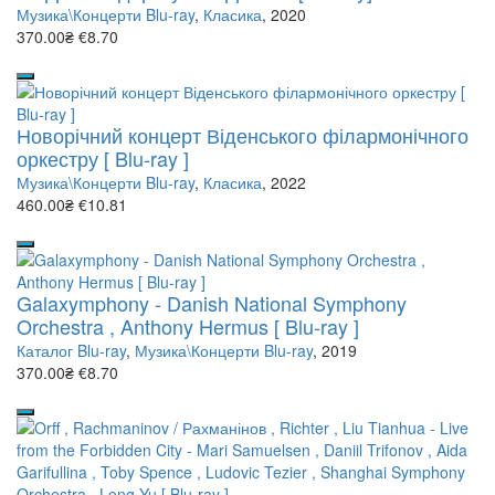
Музика\Концерти Blu-ray
,
Класика
, 2020
370.00₴
€8.70
Новорічний концерт Віденського філармонічного
оркестру [ Blu-ray ]
Музика\Концерти Blu-ray
,
Класика
, 2022
460.00₴
€10.81
Galaxymphony - Danish National Symphony
Orchestra , Anthony Hermus [ Blu-ray ]
Каталог Blu-ray
,
Музика\Концерти Blu-ray
, 2019
370.00₴
€8.70