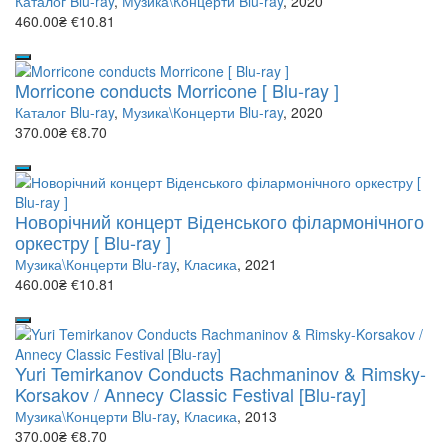
Каталог Blu-ray
,
Музика\Концерти Blu-ray
, 2020
460.00₴
€10.81
Morricone conducts Morricone [ Blu-ray ]
Каталог Blu-ray
,
Музика\Концерти Blu-ray
, 2020
370.00₴
€8.70
Новорічний концерт Віденського філармонічного
оркестру [ Blu-ray ]
Музика\Концерти Blu-ray
,
Класика
, 2021
460.00₴
€10.81
Yuri Temirkanov Conducts Rachmaninov & Rimsky-
Korsakov / Annecy Classic Festival [Blu-ray]
Музика\Концерти Blu-ray
,
Класика
, 2013
370.00₴
€8.70