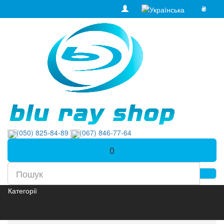
₴
(050) 825-84-89
(067) 846-77-64
0
Категорії