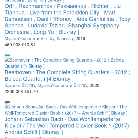
Orff , Rachmaninov / Рахманінов , Richter , Liu
Tianhua - Live from the Forbidden City - Mari
Samuelsen , Daniil Trifonov , Aida Garifullina , Toby
Spence , Ludovic Tezier , Shanghai Symphony
Orchestra , Long Yu [ Blu-ray ]
Музика\Концерти Blu-ray
,
Класика
, 2019
460.00₴
€10.81
Beethoven : The Complete String Quartets - 2012 (
Belcea Quartet ) [4 Blu-ray ]
Каталог Blu-ray
,
Музика\Концерти Blu-ray
, 2020
2200.00₴
€51.70
Johann Sebastian Bach - Das Wohltemperierte
Klavier / The Well-Tempered Clavier Book 1 (2017) -
András Schiff [ Blu-ray ]