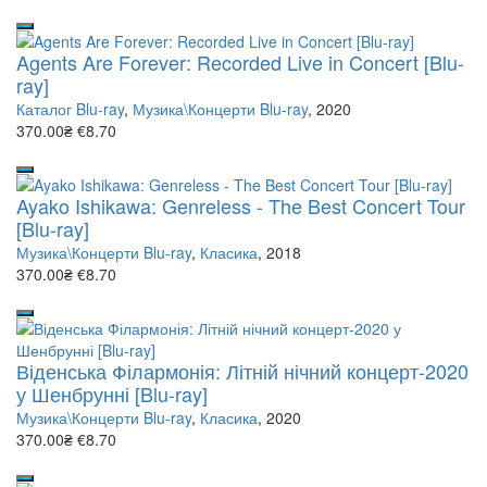
Agents Are Forever: Recorded Live in Concert [Blu-
ray]
Каталог Blu-ray
,
Музика\Концерти Blu-ray
, 2020
370.00₴
€8.70
Ayako Ishikawa: Genreless - The Best Concert Tour
[Blu-ray]
Музика\Концерти Blu-ray
,
Класика
, 2018
370.00₴
€8.70
Віденська Філармонія: Літній нічний концерт-2020
у Шенбрунні [Blu-ray]
Музика\Концерти Blu-ray
,
Класика
, 2020
370.00₴
€8.70