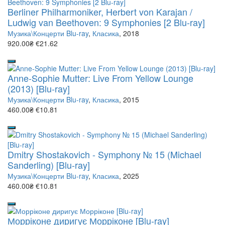
Berliner Philharmoniker, Herbert von Karajan /
Ludwig van Beethoven: 9 Symphonies [2 Blu-ray]
Музика\Концерти Blu-ray
,
Класика
, 2018
920.00₴
€21.62
Anne-Sophie Mutter: Live From Yellow Lounge
(2013) [Blu-ray]
Музика\Концерти Blu-ray
,
Класика
, 2015
460.00₴
€10.81
Dmitry Shostakovich - Symphony № 15 (Michael
Sanderling) [Blu-ray]
Музика\Концерти Blu-ray
,
Класика
, 2025
460.00₴
€10.81
Морріконе диригує Морріконе [Blu-ray]