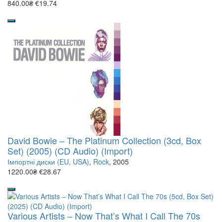
840.00₴
€19.74
David Bowie – The Platinum Collection (3cd, Box
Set) (2005) (CD Audio) (Import)
Імпортні диски (EU, USA)
,
Rock
, 2005
1220.00₴
€28.67
Various Artists – Now That’s What I Call The 70s