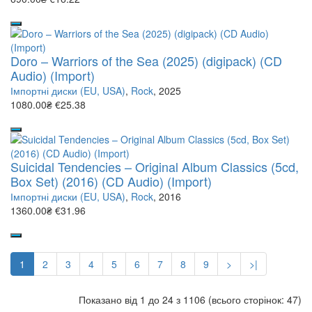
Doro – Warriors of the Sea (2025) (digipack) (CD
Audio) (Import)
Імпортні диски (EU, USA)
,
Rock
, 2025
1080.00₴
€25.38
Suicidal Tendencies – Original Album Classics (5cd,
Box Set) (2016) (CD Audio) (Import)
Імпортні диски (EU, USA)
,
Rock
, 2016
1360.00₴
€31.96
1
2
3
4
5
6
7
8
9
>
>|
Показано від 1 до 24 з 1106 (всього сторінок: 47)