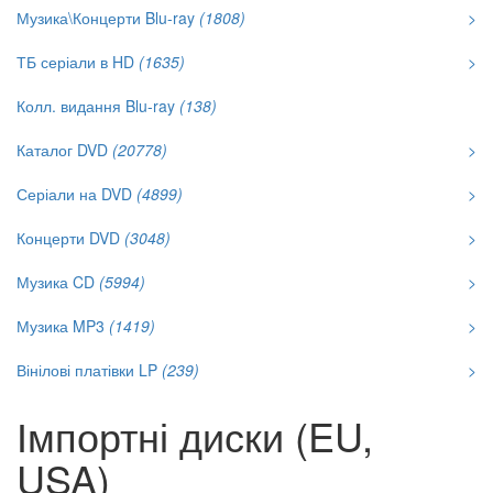
Музика\Концерти Blu-ray
(1808)
>
ТБ серіали в HD
(1635)
>
Колл. видання Blu-ray
(138)
Каталог DVD
(20778)
>
Серіали на DVD
(4899)
>
Концерти DVD
(3048)
>
Музика CD
(5994)
>
Музика MP3
(1419)
>
Вінілові платівки LP
(239)
>
Імпортні диски (EU,
USA)