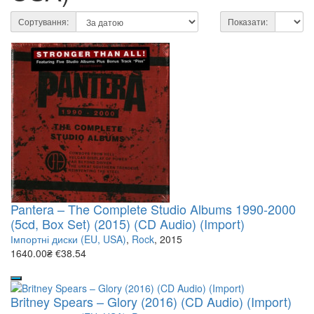
Сортування:
Показати:
Pantera – The Complete Studio Albums 1990-2000
(5cd, Box Set) (2015) (CD Audio) (Import)
Імпортні диски (EU, USA)
,
Rock
, 2015
1640.00₴
€38.54
Britney Spears – Glory (2016) (CD Audio) (Import)