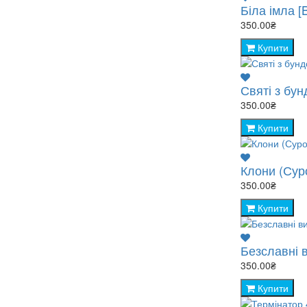
Біла імла [
350.00₴
Купити
Святі з бунд
350.00₴
Купити
Клони (Суро
350.00₴
Купити
Безславні в
350.00₴
Купити