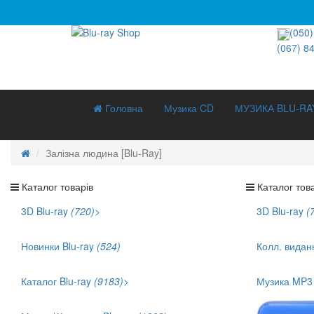
(050)
(067) 8
Головна
Музика CD
МУЗИКА BLU-RA
Залізна людина [Blu-Ray]
Каталог товарів
Каталог това
3D Blu-ray
(720)
>
3D Blu-ray
(
3D Документальне (211)
3D Музика (42)
Новинки Blu-ray
(524)
Колл. видан
3D Мультфільми (186)
Каталог Blu-ray
(9183)
>
Музика MP
Хіти продаж (1141)
Укр. озвучка (879)