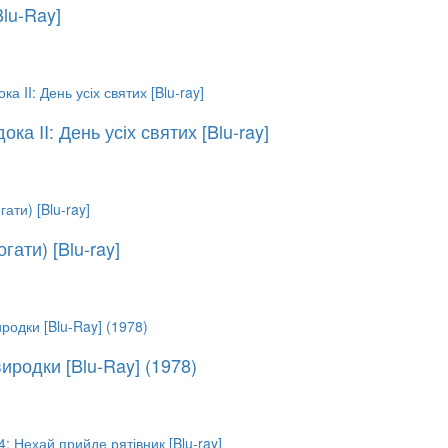
Blu-Ray]
ока II: День усіх святих [Blu-ray]
гати) [Blu-ray]
иродки [Blu-Ray] (1978)