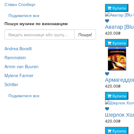
Стівен Спілберг
Купити
Подивитися все
Пошук музики по виконавцям
Аватар [Blu
420.00₴
Пошук!
Купити
Andrea Bocelli
Rammstein
Armin van Buuren
Mylene Farmer
Армагеддон
Schiller
420.00₴
Подивитися все
Купити
Шерлок Холм
420.00₴
Купити