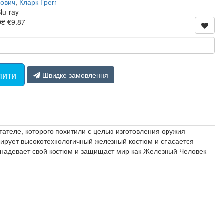
ович
,
Кларк Грегг
lu-ray
0₴
€9.87
пити
Швидке замовлення
теле, которого похитили с целью изготовления оружия
руирует высокотехнологичный железный костюм и спасается
 надевает свой костюм и защищает мир как Железный Человек