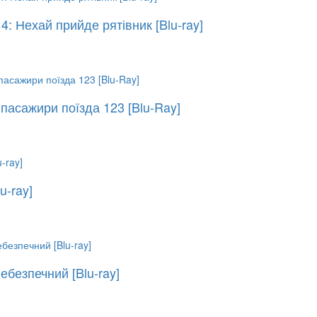
4: Нехай прийде рятівник [Blu-ray]
пасажири поїзда 123 [Blu-Ray]
u-ray]
ебезпечний [Blu-ray]