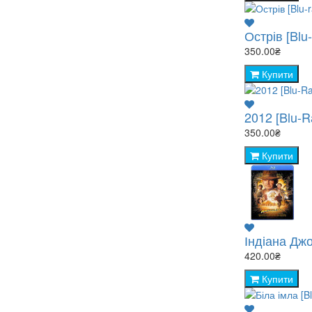
Острів [Blu-
350.00₴
Купити
2012 [Blu-R
350.00₴
Купити
Індіана Дж
420.00₴
Купити