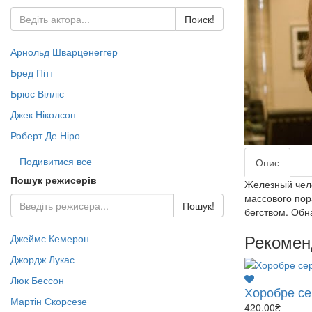
- Пригоди (Зар.) (160)
Jazz & Blues (130)
Жах Містика (497)
Караоке (13)
Pop LP (53)
Поиск!
- Триллер (Зор.) (272)
Rock (444)
Документальне DVD (435)
- Військова справа (51)
- Жахи (Зор.) (109)
Арнольд Шварценеггер
- Історія (217)
- Фантастика (Зор.) (376)
Бред Пітт
- Космос (22)
- Кулінарія (8)
Брюс Вілліс
- Світ тварин (66)
Джек Ніколсон
- Наука (76)
Роберт Де Ніро
- Природа (149)
- Спорт (8)
Подивитися все
Опис
- ТВ шоу (95)
Пошук режисерів
Железный чело
массового пор
Пошук!
бегством. Обн
Рекомен
Джеймс Кемерон
Джордж Лукас
Люк Бессон
Хоробре сер
Мартін Скорсезе
420.00₴