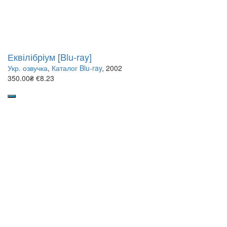
Еквілібріум [Blu-ray]
Укр. озвучка
,
Каталог Blu-ray
, 2002
350.00₴
€8.23