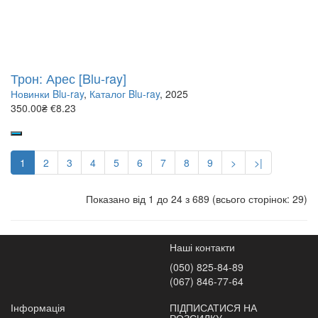
Трон: Арес [Blu-ray]
Новинки Blu-ray
,
Каталог Blu-ray
, 2025
350.00₴
€8.23
1
2
3
4
5
6
7
8
9
>
>|
Показано від 1 до 24 з 689 (всього сторінок: 29)
Наші контакти
(050) 825-84-89
(067) 846-77-64
Інформація
ПІДПИСАТИСЯ НА
РОЗСИЛКУ