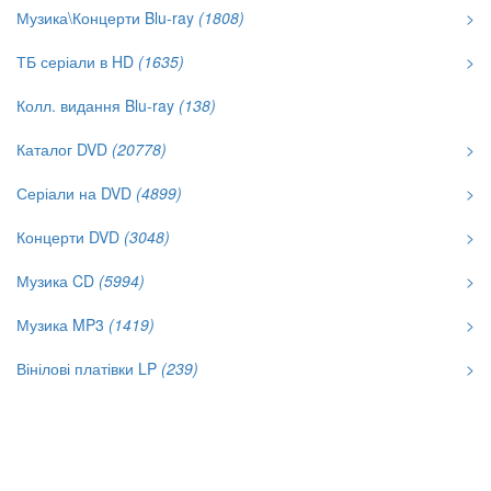
Музика\Концерти Blu-ray
(1808)
>
ТБ серіали в HD
(1635)
>
Колл. видання Blu-ray
(138)
Каталог DVD
(20778)
>
Серіали на DVD
(4899)
>
Концерти DVD
(3048)
>
Музика CD
(5994)
>
Музика MP3
(1419)
>
Вінілові платівки LP
(239)
>