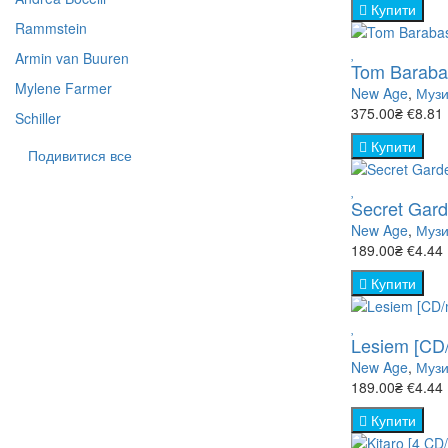
- Комедія (
Балет (7)
Купити
Драма (16
Rammstein
Драма (13
Jazz & Blue
Класична м
- Кримінал 
Джаз та Бл
Мелодрама
Armin van Buuren
Tom Baraba
Оскар (251
Rock (444)
Mylene Farmer
New Age
- Мелодрам
Документа
,
Музи
Індійське (
375.00₴
€8.81
Schiller
Акції (193)
- Містика (
Караоке (1
Купити
Фантастика
Подивитися все
Історичний
- Пригоди (
Фентезі (3
Secret Gar
Комедія (1
New Age
,
Музи
- Триллер (
Жах Містик
189.00₴
€4.44
- Жахи (Зор
Купити
Документа
- Фантастик
- Військова
Lesiem [CD
New Age
,
Музи
- Історія (2
189.00₴
€4.44
Купити
- Космос (