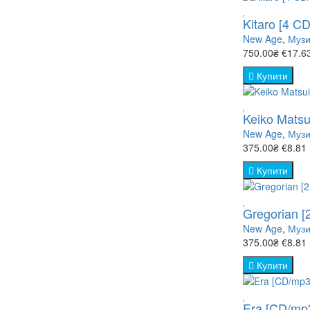
- Кулінарія
Kitaro [4 C
New Age
,
Музи
- Світ твар
750.00₴
€17.6
Купити
- Наука (76
- Природа 
Keiko Matsu
New Age
,
Музи
- Спорт (8)
375.00₴
€8.81
Купити
- ТВ шоу (
Gregorian [
New Age
,
Музи
375.00₴
€8.81
Купити
Era [CD/mp