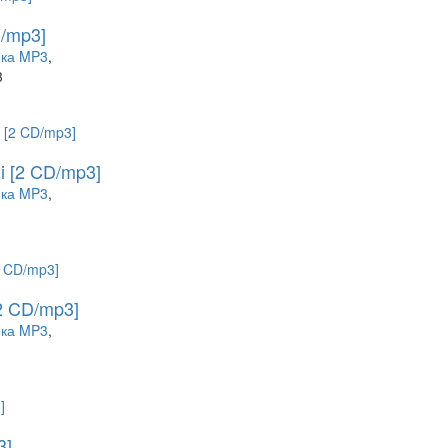
 (8)
D/mp3]
ка MP3
,
ин (66)
3
)
(149)
i [2 CD/mp3]
ка MP3
,
95)
2 CD/mp3]
ка MP3
,
3]