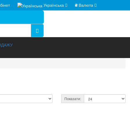
бінет
Українська
₴
Валюта
РОДАЖУ
Показати: