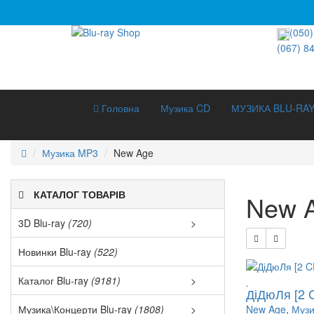
(050)
(067) 8
Головна
Музика CD
МУЗИКА BLU-RA
Музика MP3
New Age
КАТАЛОГ ТОВАРІВ
New 
3D Blu-ray
(720)
>
3D Докуме
Новинки Blu-ray
(522)
3D Музика 
Каталог Blu-ray
(9181)
>
ДіДюЛя [2 
Хіти прода
3D Мультф
Музика\Концерти Blu-ray
(1808)
>
New Age
,
Музи