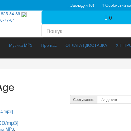
Закладки (0)
Особистий ка
 825-84-89
0
46-77-64
Y
Музика MP3
Про нас
ОПЛАТА І ДОСТАВКА
ХІТ П
Age
нтальне (211)
3D Фільми (288)
Сортування:
(42)
3D Еротика (20)
CD/mp3]
ж (1141)
Мелодрама (358)
ільми (186)
ка MP3
,