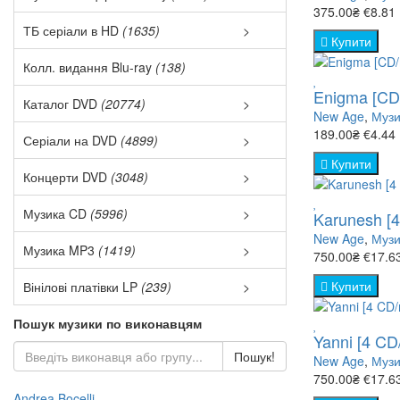
375.00₴
€8.81
Audio Blu-r
Укр. озвучк
ТБ серіали в HD
(1635)
>
Купити
Закордонні
Eurodance 
Фільми, як
Колл. видання Blu-ray
(138)
Enigma [CD
Балет (28)
ТОП-250 (
Каталог DVD
(20774)
>
New Age
,
Музи
Наруто DVD
189.00₴
€4.44
Джаз та Бл
Серіали на DVD
(4899)
>
Бойовик (9
Серіали за
Купити
Колекції н
Концерти DVD
(3048)
>
Класика (1
Вестерн (1
- Бойовик (
Disco (33)
Релізи DVD
Музика CD
(5996)
>
Karunesh [
Азіатське к
Pop (906)
- Військові 
Eurodance 
New Age
,
Музи
Новинки на
Музика MP3
(1419)
>
750.00₴
€17.6
Військові (
Авторські п
Rock (4052
- Детектив 
Metal (341)
Купити
Вінілові платівки LP
(239)
>
Комедії на
Детектив (
Electronic 
Шансон (1
Hip-hop (5
- Драма (Зо
Rock (1489
Пошук музики по виконавцям
Бойовик\ В
Yanni [4 CD
Дитячий / 
Jazz and bl
Українська
Jazz and B
Пошук!
- Історични
Rock'n'Roll
New Age
,
Музи
Трилер\ Де
750.00₴
€17.6
Документа
Pop LP (53
Класична м
Instrumenta
Andrea Bocelli