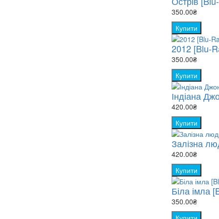
Острів [Blu-
350.00₴
Купити
2012 [Blu-R
350.00₴
Купити
Індіана Дж
420.00₴
Купити
Залізна лю
420.00₴
Купити
Біла імла [
350.00₴
Купити