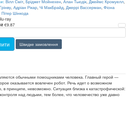
и:
Вілл Сміт
,
Бріджет Мойнехен
,
Алан Тьюдік
,
Джеймс Кромуелл
,
Грінву
,
Адріан Рікар
,
Чі МакБрайд
,
Джеррі Вассерман
,
Фіона
,
Пітер Шінкода
lu-ray
0₴
€9.87
пити
Швидке замовлення
 являются обычными помощниками человека. Главный герой —
орое оказывается вовлечен робот. Речь идет о возможном
о, в принципе, невозможно. Ситуация близка к катастрофической:
 контроля над людьми, тем более, что человечество уже давно