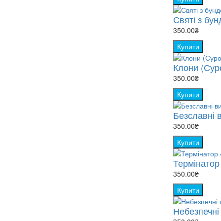
Святі з бунд
350.00₴
Купити
Клони (Суро
350.00₴
Купити
Безславні в
350.00₴
Купити
Термінатор 
350.00₴
Купити
Небезпечні 