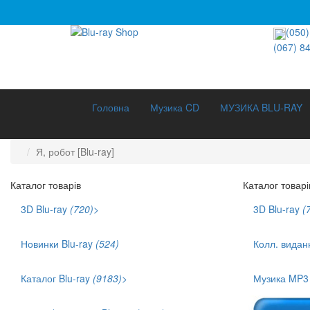
(050)
(067) 8
Головна
Музика CD
МУЗИКА BLU-RAY
Я, робот [Blu-ray]
Каталог товарів
Каталог товарі
3D Blu-ray
(720)
>
3D Blu-ray
(
3D Документальне (211)
3D Музика (42)
Новинки Blu-ray
(524)
Колл. видан
3D Мультфільми (186)
Каталог Blu-ray
(9183)
>
Музика MP
Хіти продаж (1141)
Укр. озвучка (879)