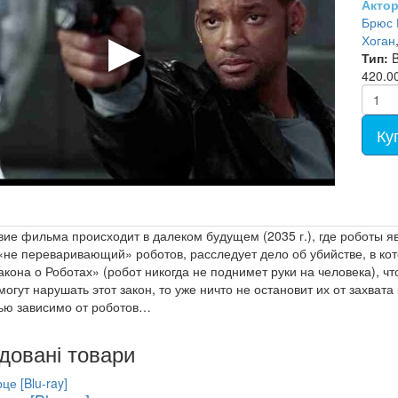
Актор
- ТВ шоу (95)
Electronic Music (48)
Еротика (133)
Караоке DVD (136)
Шансон LP (0)
Брюс 
Збірники MP3 (203)
Мульт Русский (728)
Хоган
Мульт Аніме (77)
Тип:
B
420.0
Фільми на DVD (12681)
Українське кіно (107)
Ку
вие фильма происходит в далеком будущем (2035 г.), где роботы
«не переваривающий» роботов, расследует дело об убийстве, в кот
кона о Роботах» (робот никогда не поднимет руки на человека), чт
огут нарушать этот закон, то уже ничто не остановит их от захвата
ью зависимо от роботов…
довані товари