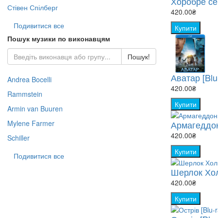
Хоробре сер
Стівен Спілберг
420.00₴
Подивитися все
Купити
Пошук музики по виконавцям
Пошук!
Аватар [Blu
Andrea Bocelli
420.00₴
Rammstein
Купити
Armin van Buuren
Mylene Farmer
Армагеддон
420.00₴
Schiller
Купити
Подивитися все
Шерлок Холм
420.00₴
Купити