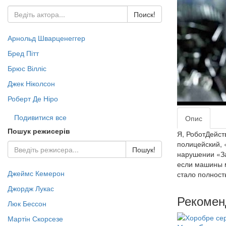
- Пригоди (Зар.) (160)
Jazz & Blues (130)
Жах Містика (497)
Караоке (13)
Pop LP (53)
Поиск!
- Триллер (Зор.) (272)
Rock (444)
Документальне DVD (435)
- Військова справа (51)
- Жахи (Зор.) (109)
Арнольд Шварценеггер
- Історія (217)
- Фантастика (Зор.) (376)
Бред Пітт
- Космос (22)
- Кулінарія (8)
Брюс Вілліс
- Світ тварин (66)
Джек Ніколсон
- Наука (76)
Роберт Де Ніро
- Природа (149)
- Спорт (8)
Подивитися все
Опис
- ТВ шоу (95)
Пошук режисерів
Я, РоботДейст
полицейский, 
Пошук!
нарушении «За
если машины м
Джеймс Кемерон
стало полност
Джордж Лукас
Рекомен
Люк Бессон
Мартін Скорсезе