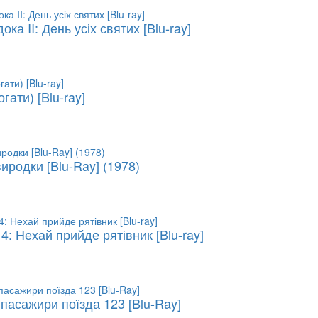
ока II: День усіх святих [Blu-ray]
гати) [Blu-ray]
иродки [Blu-Ray] (1978)
4: Нехай прийде рятівник [Blu-ray]
пасажири поїзда 123 [Blu-Ray]