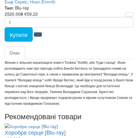
Енді Серкіс
,
Ноел Епплбі
Тип:
Blu-ray
2520.00₴
€59.22
Купити
Опис
Фільми є вільною екранізацією повісті Толкіна "Хоббіт, або Туди і назад". Вони
розповідають нам про пригоди хобіта Більбо Беггінса та тринадцяти гномів на
шляху до Самотньої гори, а також є приквелом до кінотрилогії "Володар кілець". У
трилогії "Володар кілець" хобіт Фродо Беггінс, який йде в похід разом із Братством
Кільця з метою знищення Кільця Всевладдя. Це необхідно для остаточної
перемоги над його творцем, Темним Володарем Сауроном. Братство
розпадається, і Фродо продовжує подорож разом із вірним супутником Семом та
підступним провідником Голлумом.
Рекомендовані товари
Хоробре серце [Blu-ray]