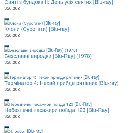
Святі з бундока II: День усіх святих [Blu-ray]
350.00₴
Клони (Сурогати) [Blu-ray]
350.00₴
Безславні виродки [Blu-Ray] (1978)
350.00₴
Термінатор 4: Нехай прийде рятівник [Blu-ray]
350.00₴
Небезпечні пасажири поїзда 123 [Blu-Ray]
350.00₴