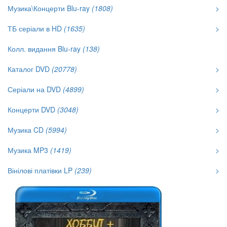
Музика\Концерти Blu-ray
(1808)
>
ТБ серіали в HD
(1635)
>
Колл. видання Blu-ray
(138)
Каталог DVD
(20778)
>
Серіали на DVD
(4899)
>
Концерти DVD
(3048)
>
Музика CD
(5994)
>
Музика MP3
(1419)
>
Вінілові платівки LP
(239)
>