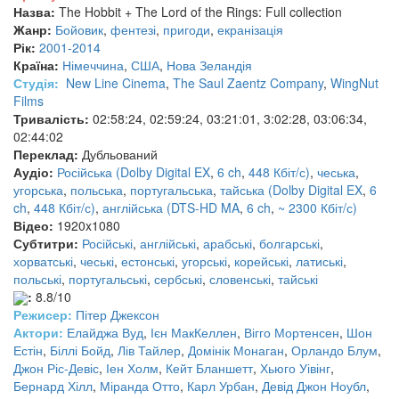
Назва:
The Hobbit + The Lord of the Rings: Full collection
Жанр:
Бойовик
,
фентезі
,
пригоди
,
екранізація
Рік:
2001-2014
Країна:
Німеччина
,
США
,
Нова Зеландія
Студія:
New Line Cinema
,
The Saul Zaentz Company
,
WingNut
Films
Тривалість:
02:58:24, 02:59:24, 03:21:01, 3:02:28, 03:06:34,
02:44:02
Переклад:
Дубльований
Аудіо:
Російська (Dolby Digital EX
,
6 ch
,
448 Кбіт/с)
,
чеська
,
угорська
,
польська
,
португальська
,
тайська (Dolby Digital EX
,
6
ch
,
448 Кбіт/с)
,
англійська (DTS-HD MA
,
6 ch
,
~ 2300 Кбіт/с)
Відео:
1920x1080
Субтитри:
Російські
,
англійські
,
арабські
,
болгарські
,
хорватські
,
чеські
,
естонські
,
угорські
,
корейські
,
латиські
,
польські
,
португальські
,
сербські
,
словенські
,
тайські
:
8.8/10
Режисер:
Пітер Джексон
Актори:
Елайджа Вуд
,
Ієн МакКеллен
,
Вігго Мортенсен
,
Шон
Естін
,
Біллі Бойд
,
Лів Тайлер
,
Домінік Монаган
,
Орландо Блум
,
Джон Ріс-Девіс
,
Іен Холм
,
Кейт Бланшетт
,
Хьюго Уівінг
,
Бернард Хілл
,
Міранда Отто
,
Карл Урбан
,
Девід Джон Ноубл
,