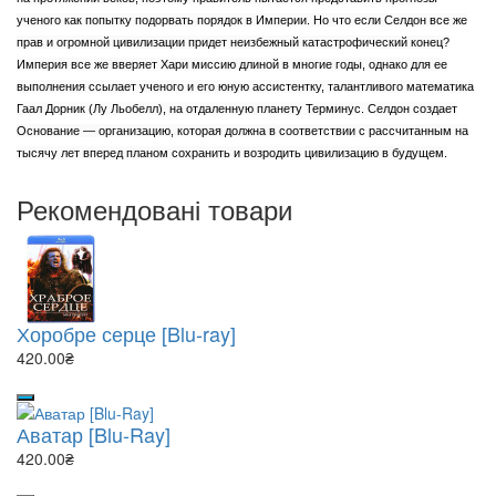
ученого как попытку подорвать порядок в Империи. Но что если Селдон все же
прав и огромной цивилизации придет неизбежный катастрофический конец?
Империя все же вверяет Хари миссию длиной в многие годы, однако для ее
выполнения ссылает ученого и его юную ассистентку, талантливого математика
Гаал Дорник (Лу Льобелл), на отдаленную планету Терминус. Селдон создает
Основание — организацию, которая должна в соответствии с рассчитанным на
тысячу лет вперед планом сохранить и возродить цивилизацию в будущем.
Рекомендовані товари
Хоробре серце [Blu-ray]
420.00₴
Аватар [Blu-Ray]
420.00₴