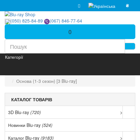
₴
(050) 825-84-89
(067) 846-77-64
0
Категорії
Основа (1-3 сезон) [3 Blu-ray]
КАТАЛОГ ТОВАРІВ
3D Blu-ray
(720)
>
Новинки Blu-ray
(524)
Каталог Blu-ray
(9183)
>