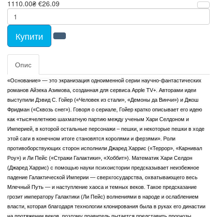
1110.00₴
€26.09
Купити
Опис
«Основание» — это экранизация одноименной серии научно-фантастических
романов Айзека Азимова, созданная для сервиса Apple TV+. Авторами идеи
выступили Дэвид С. Гойер («Человек из стали», «Демоны да Винчи») и Джош
Фридман («Сквозь снег»). Говоря о сериале, Гойер кратко описывает его идею
как «тысячелетнюю шахматную партию между ученым Хари Селдоном и
Империей, в которой остальные персонажи – пешки, и некоторые пешки в ходе
этой саги в конечном итоге становятся королями и ферзями». Роли
противоборствующих сторон исполнили Джаред Харрис («Террор», «Карнивал
Роу») и Ли Пейс («Стражи Галактики», «Хоббит»). Математик Хари Селдон
(Джаред Харрис) с помощью науки психоистории предсказывает неизбежное
падение Галактической Империи — сверхгосударства, охватывающего весь
Млечный Путь — и наступление хаоса и темных веков. Такое предсказание
грозит императору Галактики (Ли Пейс) волнениями в народе и ослаблением
власти, которая благодаря технологии клонирования была в руках его династии
на протяжении веков, поэтому правитель пытается представить прогнозы