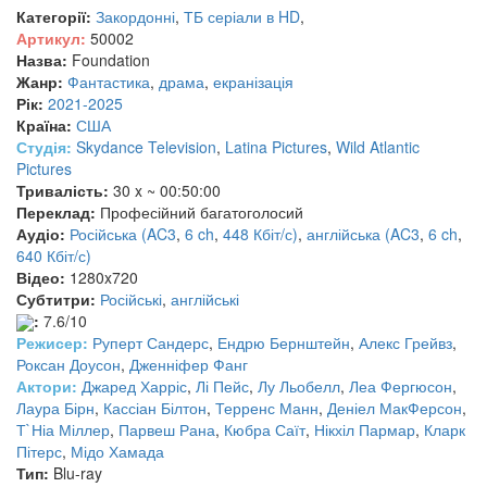
Категорії:
Закордонні
,
ТБ серіали в HD
,
Артикул:
50002
Назва:
Foundation
Жанр:
Фантастика
,
драма
,
екранізація
Рік:
2021-2025
Країна:
США
Студія:
Skydance Television
,
Latina Pictures
,
Wild Atlantic
Pictures
Тривалість:
30 x ~ 00:50:00
Переклад:
Професійний багатоголосий
Аудіо:
Російська (AC3
,
6 ch
,
448 Кбіт/с)
,
англійська (AC3
,
6 ch
,
640 Кбіт/с)
Відео:
1280x720
Субтитри:
Російські
,
англійські
:
7.6/10
Режисер:
Руперт Сандерс
,
Ендрю Бернштейн
,
Алекс Грейвз
,
Роксан Доусон
,
Дженніфер Фанг
Актори:
Джаред Харріс
,
Лі Пейс
,
Лу Льобелл
,
Леа Фергюсон
,
Лаура Бірн
,
Кассіан Білтон
,
Терренс Манн
,
Деніел МакФерсон
,
Т`Ніа Міллер
,
Парвеш Рана
,
Кюбра Саїт
,
Нікхіл Пармар
,
Кларк
Пітерс
,
Мідо Хамада
Тип:
Blu-ray