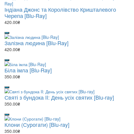
Індіана Джонс та Королівство Кришталевого
Черепа [Blu-Ray]
420.00₴
Залізна людина [Blu-Ray]
420.00₴
Біла імла [Blu-Ray]
350.00₴
Святі з бундока II: День усіх святих [Blu-ray]
350.00₴
Клони (Сурогати) [Blu-ray]
350.00₴