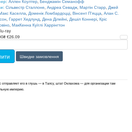
сер:
Аллен Коултер
,
Бенджамін Семанофф
и:
Сільвестр Сталлоне
,
Андреа Севадж
,
Мартін Старр
,
Джей
Макс Каселла
,
Доменік Ломбардоцці
,
Вінсент П'яцца
,
Алан С.
сон
,
Гаррет Хедлунд
,
Дена Ділейні
,
Дешіл Коннері
,
Кріс
овіно
,
МакКенна Куїглі Харрінгтон
lu-ray
00₴
€26.09
пити
Швидке замовлення
 отправляет его в глушь — в Талсу, штат Оклахома — для организации там
альную империю.