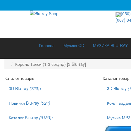
(050)
(067) 8
Головна
Музика CD
МУЗИКА BLU-RAY
Король Талси (1-3 секунд) [3 Blu-ray]
Каталог товарів
Каталог товарі
3D Blu-ray
(720)
>
3D Blu-ray
(
3D Документальне (211)
3D Музика (42)
Новинки Blu-ray
(524)
Колл. видан
3D Мультфільми (186)
Каталог Blu-ray
(9183)
>
Музика MP
Хіти продаж (1141)
Укр. озвучка (879)