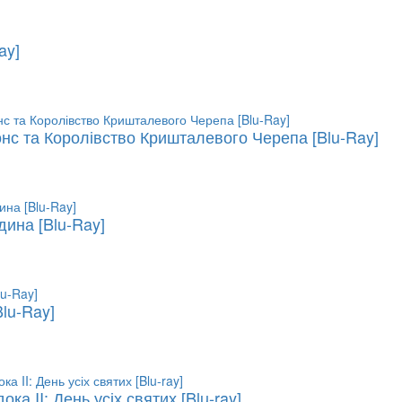
ay]
онс та Королівство Кришталевого Черепа [Blu-Ray]
дина [Blu-Ray]
Blu-Ray]
ока II: День усіх святих [Blu-ray]