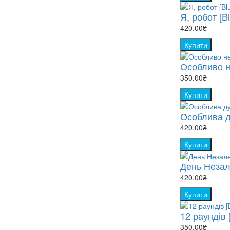
Я, робот [Bl
420.00₴
Купити
Особливо н
350.00₴
Купити
Особлива ду
420.00₴
Купити
День Незал
420.00₴
Купити
12 раундів 
350.00₴