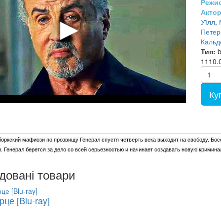
Режи
- ТВ шоу (95)
Electronic Music (48)
Еротика (133)
Караоке DVD (136)
Шансон LP (0)
Актор
Збірники MP3 (203)
Мульт Русский (728)
Уїлл
,
Мульт Аніме (77)
Петер
Кальд
Фільми на DVD (12681)
Тип:
b
Українське кіно (107)
1110.
Ку
ркский мафиози по прозвищу Генерал спустя четверть века выходит на свободу. Босс
. Генерал берется за дело со всей серьезностью и начинает создавать новую кримин
довані товари
це [Blu-ray]