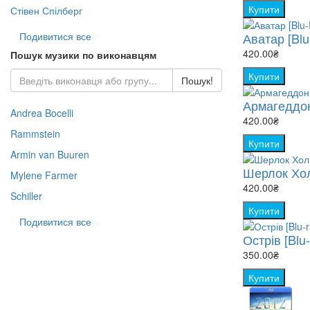
Купити
Стівен Спілберг
Аватар [Blu
Подивитися все
420.00₴
Пошук музики по виконавцям
Купити
Пошук!
Армагеддон
Andrea Bocelli
420.00₴
Rammstein
Купити
Armin van Buuren
Шерлок Холм
Mylene Farmer
420.00₴
Schiller
Купити
Подивитися все
Острів [Blu-
350.00₴
Купити