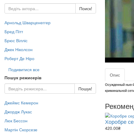
- Пригоди (Зар.) (160)
Jazz & Blues (130)
Жах Містика (497)
Караоке (13)
Pop LP (53)
Поиск!
- Триллер (Зор.) (272)
Rock (444)
Документальне DVD (435)
- Військова справа (51)
- Жахи (Зор.) (109)
Арнольд Шварценеггер
- Історія (217)
- Фантастика (Зор.) (376)
Бред Пітт
- Космос (22)
- Кулінарія (8)
Брюс Вілліс
- Світ тварин (66)
Джек Ніколсон
- Наука (76)
Роберт Де Ніро
- Природа (149)
- Спорт (8)
Подивитися все
Опис
- ТВ шоу (95)
Пошук режисерів
Осужденный нью-йо
Пошук!
криминальной сети
Джеймс Кемерон
Рекомен
Джордж Лукас
Хоробре сер
Люк Бессон
420.00₴
Мартін Скорсезе