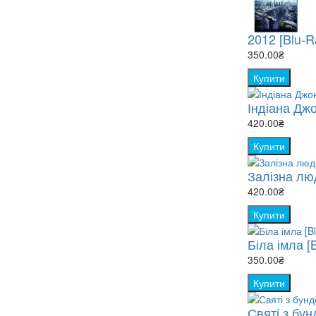
2012 [Blu-R
350.00₴
Купити
Індіана Дж
420.00₴
Купити
Залізна лю
420.00₴
Купити
Біла імла [
350.00₴
Купити
Святі з бунд