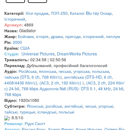
Категорії:
Хіти продаж
,
ТОП-250
,
Каталог Blu-ray
Оскар
,
Історичний
,
Артикул:
4869
Назва:
Gladiator
Жанр:
Бойовик
,
історія
,
драма
,
пригоди
,
історичний
,
пеплум
Рік:
2000
Країна:
США
Студія:
Universal Pictures
,
DreamWorks Pictures
Тривалість:
02:34:58 | 02:50:56
Переклад:
Дубльований, професійний багатоголосий
Аудіо:
Російська
,
японська
,
чеська
,
угорська
,
польська
,
тайська (DTS
,
6 ch
,
768 Кбіт/с)
,
англійська (DTS-HD
,
6 ch
,
4408/4436 Кбіт/с)
,
(АС3
,
2 ch
,
192 Кбіт/с) )
,
(АС3
,
2 ch
,
224 Кбіт/
с) 24 bit
,
768 kbps Аудіопотік №6 (RUS): DTS 5.1
,
48 kHz
,
24 bit
,
768 kbps
Відео:
1920x1080
Субтитри:
Японські
,
російські
,
англійські
,
чеські
,
угорські
,
тайські
,
турецькі
,
ісландські
,
польські
:
8.5/10
Режисер:
Рідлі Скотт
Актори:
Рассел Кроу
,
Хоакін Фенікс
,
Конні Нільсен
,
Олівер Рід
,