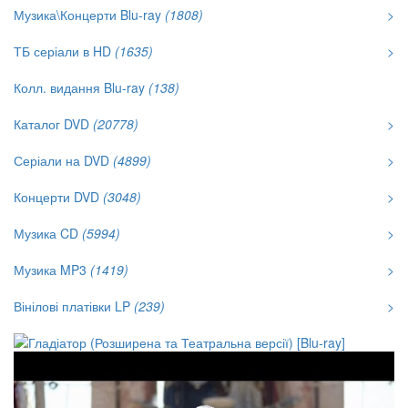
Музика\Концерти Blu-ray
(1808)
>
ТБ серіали в HD
(1635)
>
Колл. видання Blu-ray
(138)
Каталог DVD
(20778)
>
Серіали на DVD
(4899)
>
Концерти DVD
(3048)
>
Музика CD
(5994)
>
Музика MP3
(1419)
>
Вінілові платівки LP
(239)
>