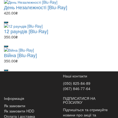
День Незалежності [Blu-Ray]
420.00₴
12 раундів [Blu-Ray]
350.00₴
Війна [Blu-Ray]
350.00₴
Наші контакти
(050) 825-84-89
(067) 846-77-64
Інформація
ПІДПИСАТИСЯ НА
РОЗСИЛКУ
Як замовити
Підпишіться та отримуйте
Як замовити HDD
новини про акції та
Оплата і доставка