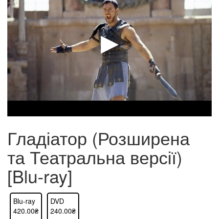
Гладіатор (Розширена
та Театральна версії)
[Blu-ray]
Blu-ray
DVD
420.00₴
240.00₴