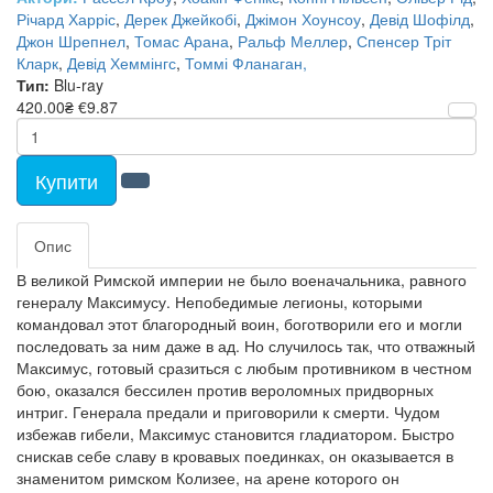
Річард Харріс
,
Дерек Джейкобі
,
Джімон Хоунсоу
,
Девід Шофілд
,
Джон Шрепнел
,
Томас Арана
,
Ральф Меллер
,
Спенсер Тріт
Кларк
,
Девід Хеммінгс
,
Томмі Фланаган,
Тип:
Blu-ray
420.00₴
€9.87
Купити
Опис
В великой Римской империи не было военачальника, равного
генералу Максимусу. Непобедимые легионы, которыми
командовал этот благородный воин, боготворили его и могли
последовать за ним даже в ад. Но случилось так, что отважный
Максимус, готовый сразиться с любым противником в честном
бою, оказался бессилен против вероломных придворных
интриг. Генерала предали и приговорили к смерти. Чудом
избежав гибели, Максимус становится гладиатором. Быстро
снискав себе славу в кровавых поединках, он оказывается в
знаменитом римском Колизее, на арене которого он