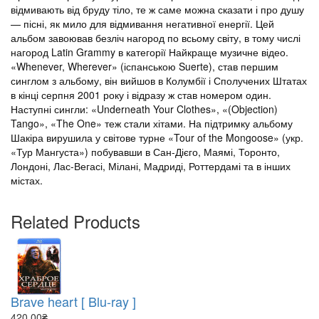
відмивають від бруду тіло, те ж саме можна сказати і про душу
— пісні, як мило для відмивання негативної енергії. Цей
альбом завоював безліч нагород по всьому світу, в тому числі
нагород Latin Grammy в категорії Найкраще музичне відео.
«Whenever, Wherever» (іспанською Suerte), став першим
синглом з альбому, він вийшов в Колумбії і Сполучених Штатах
в кінці серпня 2001 року і відразу ж став номером один.
Наступні сингли: «Underneath Your Clothes», «(Objection)
Tango», «The One» теж стали хітами. На підтримку альбому
Шакіра вирушила у світове турне «Tour of the Mongoose» (укр.
«Тур Мангуста») побувавши в Сан-Дієго, Маямі, Торонто,
Лондоні, Лас-Вегасі, Мілані, Мадриді, Роттердамі та в інших
містах.
Related Products
Brave heart [ Blu-ray ]
420.00₴