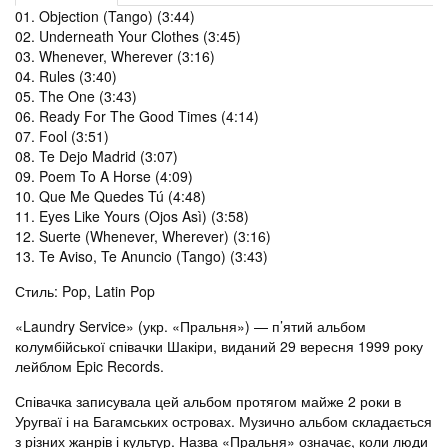
01. Objection (Tango) (3:44)
02. Underneath Your Clothes (3:45)
03. Whenever, Wherever (3:16)
04. Rules (3:40)
05. The One (3:43)
06. Ready For The Good Times (4:14)
07. Fool (3:51)
08. Te Dejo Madrid (3:07)
09. Poem To A Horse (4:09)
10. Que Me Quedes Tú (4:48)
11. Eyes Like Yours (Ojos Asì) (3:58)
12. Suerte (Whenever, Wherever) (3:16)
13. Te Aviso, Te Anuncio (Tango) (3:43)
Стиль
:
Pop, Latin Pop
«Laundry Service» (укр. «Пральня») — п’ятий альбом
колумбійської співачки Шакіри, виданий 29 вересня 1999 року
лейблом Epic Records.
Співачка записувала цей альбом протягом майже 2 роки в
Уругваї і на Багамських островах. Музично альбом складається
з різних жанрів і культур. Назва «Пральня» означає, коли люди