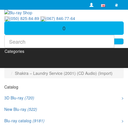
₴
(050) 825-84-89
(067) 846-77-64
0
Categories
Shakira – Laundry Service (2001) (CD Audio) (Import)
Catalog
3D Blu-ray
(720)
>
New Blu-ray
(522)
Blu-ray catalog
(9181)
>