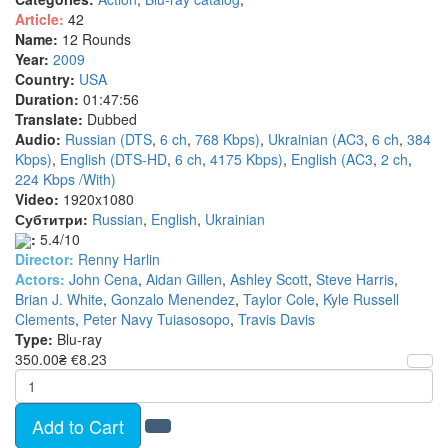
Article:
42
Name:
12 Rounds
Year:
2009
Country:
USA
Duration:
01:47:56
Translate:
Dubbed
Audio:
Russian (DTS
,
6 ch
,
768 Kbps)
,
Ukrainian (AC3
,
6 ch
,
384
Kbps)
,
English (DTS-HD
,
6 ch
,
4175 Kbps)
,
English (AC3
,
2 ch
,
224 Kbps /With)
Video:
1920x1080
Субтитри:
Russian
,
English
,
Ukrainian
:
5.4/10
Director:
Renny Harlin
Actors:
John Cena
,
Aidan Gillen
,
Ashley Scott
,
Steve Harris
,
Brian J. White
,
Gonzalo Menendez
,
Taylor Cole
,
Kyle Russell
Clements
,
Peter Navy Tuiasosopo
,
Travis Davis
Type:
Blu-ray
350.00₴
€8.23
Add to Cart