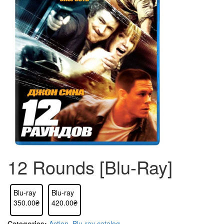
12 Rounds [Blu-Ray]
Blu-ray
Blu-ray
350.00₴
420.00₴
Categories:
Action
,
Blu-ray catalog
,