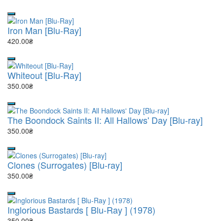
Iron Man [Blu-Ray]
420.00₴
Whiteout [Blu-Ray]
350.00₴
The Boondock Saints II: All Hallows' Day [Blu-ray]
350.00₴
Clones (Surrogates) [Blu-ray]
350.00₴
Inglorious Bastards [ Blu-Ray ] (1978)
350.00₴