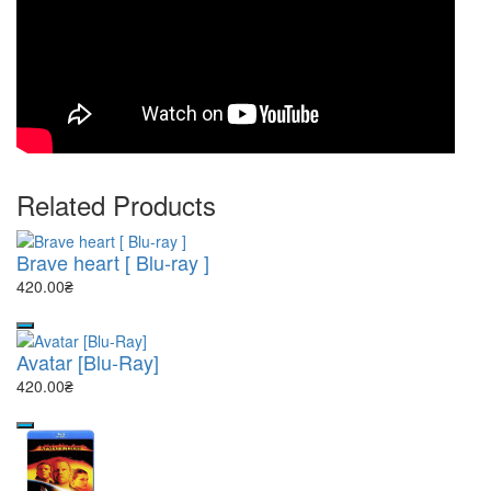
Related Products
Brave heart [ Blu-ray ]
420.00₴
Avatar [Blu-Ray]
420.00₴