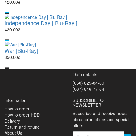
420.00₴
Independence Day [ Blu-Ray ]
420.00₴
War [Blu-Ray]
350.00₴
Our contacts
(050) 825-84-89
(067) 846-77-64
Information
SUBSCRIBE TO
NEWSLETTER
How to order
Subscribe and receive news
How to order HDD
about promotions and special
Delivery
offers
Return and refund
About Us