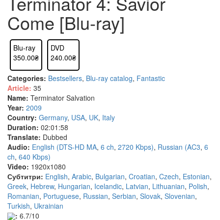
Terminator 4: Savior
Come [Blu-ray]
Blu-ray
DVD
350.00₴
240.00₴
Categories:
Bestsellers
,
Blu-ray catalog
,
Fantastic
Article:
35
Name:
Terminator Salvation
Year:
2009
Country:
Germany
,
USA
,
UK
,
Italy
Duration:
02:01:58
Translate:
Dubbed
Audio:
English (DTS-HD MA
,
6 ch
,
2720 Kbps)
,
Russian (AC3
,
6
ch
,
640 Kbps)
Video:
1920x1080
Субтитри:
English
,
Arabic
,
Bulgarian
,
Croatian
,
Czech
,
Estonian
,
Greek
,
Hebrew
,
Hungarian
,
Icelandic
,
Latvian
,
Lithuanian
,
Polish
,
Romanian
,
Portuguese
,
Russian
,
Serbian
,
Slovak
,
Slovenian
,
Turkish
,
Ukrainian
:
6.7/10