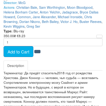
Director:
McG
Actors:
Christian Bale
,
Sam Worthington
,
Moon Bloodgood
,
Helena Bonham Carter
,
Anton Yelchin
,
Jadagrace
,
Bryce Dallas
Howard
,
Common
,
Jane Alexander
,
Michael Ironside
,
Chris
Browning
,
Dorian Nkono
,
Beth Bailey
,
Victor J. Ho
,
Buster Reeves
,
Kevin Wiggins
,
Greg Ser
Type:
Blu-ray
350.00₴
€8.23
Add to Cart
Description
Терминатор: Да придёт спаситель2018 год от рождества
Христова. Джон Коннор — человек, чья судьба — возглавить
Сопротивление электронному мозгу Скайнет и армии
Терминаторов. Но в будущее, с верой в которое он
возвращен, вклинивается таинственный Маркус Райт:
незнакомец, чьи последние воспоминания рисуют камеру
смертников. Коннор должен понять, кто такой Маркус —