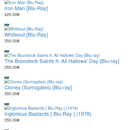
Iron Man [Blu-Ray]
420.00₴
Whiteout [Blu-Ray]
350.00₴
The Boondock Saints II: All Hallows' Day [Blu-ray]
350.00₴
Clones (Surrogates) [Blu-ray]
350.00₴
Inglorious Bastards [ Blu-Ray ] (1978)
350.00₴