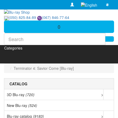
₴
(050) 825-84-89
(067) 846-77-64
0
Categories
Terminator 4: Savior Come [Blu-ray]
CATALOG
3D Blu-ray
(720)
>
New Blu-ray
(524)
Blu-ray catalog
(9183)
>