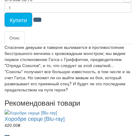
Купити
Опис
Спасение девушки в таверне выливается в противостояние
бесстрашного мечника с кровожадным монстром; мы видим
первое столкновение Гатса с Гриффитом, предводителем
"Отряда Соколов", и то, что следует за этой схваткой...
"Соколы" получают все большую известность, в том числе и за
счет Гатса. Но сможет ли он выйти живым из боя, который
развязывает его приемный отец? И будет ли это последним
предательством на пути героя?
Рекомендовані товари
Хоробре серце [Blu-ray]
420.00₴