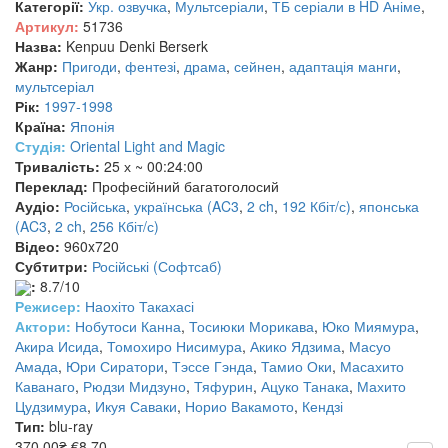
Категорії:
Укр. озвучка
,
Мультсеріали
,
ТБ серіали в HD
Аніме
,
Артикул:
51736
Назва:
Kenpuu Denki Berserk
Жанр:
Пригоди
,
фентезі
,
драма
,
сейнен
,
адаптація манги
,
мультсеріал
Рік:
1997-1998
Країна:
Японія
Студія:
Oriental Light and Magic
Тривалість:
25 х ~ 00:24:00
Переклад:
Професійний багатоголосий
Аудіо:
Російська
,
українська (AC3
,
2 ch
,
192 Кбіт/с)
,
японська
(AC3
,
2 ch
,
256 Кбіт/с)
Відео:
960x720
Субтитри:
Російські (Софтсаб)
:
8.7/10
Режисер:
Наохіто Такахасі
Актори:
Нобутоси Канна
,
Тосиюки Морикава
,
Юко Миямура
,
Акира Исида
,
Томохиро Нисимура
,
Акико Ядзима
,
Масуо
Амада
,
Юри Сиратори
,
Тэссе Гэнда
,
Тамио Оки
,
Масахито
Каванаго
,
Рюдзи Мидзуно
,
Тяфурин
,
Ацуко Танака
,
Махито
Цудзимура
,
Икуя Саваки
,
Норио Вакамото
,
Кендзі
Тип:
blu-ray
370.00₴
€8.70