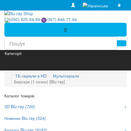
₴
(050) 825-84-89
(067) 846-77-64
0
Категорії
ТБ серіали в HD
Мультсеріали
Берсерк (1 сезон) [Blu-ray]
Каталог товарів
3D Blu-ray
(720)
>
Новинки Blu-ray
(524)
Каталог Blu-ray
(9183)
>