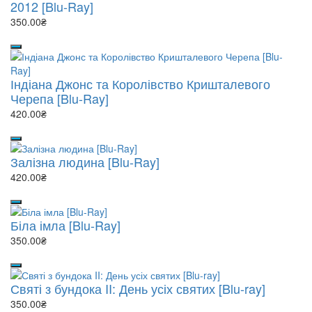
2012 [Blu-Ray]
350.00₴
Індіана Джонс та Королівство Кришталевого
Черепа [Blu-Ray]
420.00₴
Залізна людина [Blu-Ray]
420.00₴
Біла імла [Blu-Ray]
350.00₴
Святі з бундока II: День усіх святих [Blu-ray]
350.00₴