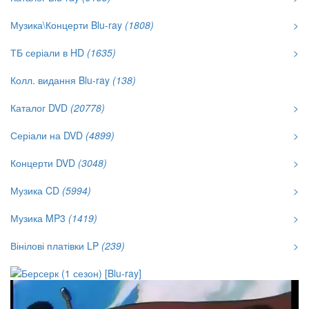
Музика\Концерти Blu-ray
(1808)
>
ТБ серіали в HD
(1635)
>
Колл. видання Blu-ray
(138)
Каталог DVD
(20778)
>
Серіали на DVD
(4899)
>
Концерти DVD
(3048)
>
Музика CD
(5994)
>
Музика MP3
(1419)
>
Вінілові платівки LP
(239)
>