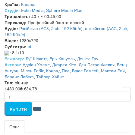
Країна:
Канада
Студія:
Echo Media
,
Sphère Média Plus
Тривалість:
40 x ~ 00:45:00
Переклад:
Професійний багатоголосий
Аудіо:
Російська (АС3
,
2 ch
,
192 Кбіт/с)
,
англійська (ААС
,
2 ch
,
152 Кбіт/с)
Відео:
1280x720
Субтитри:
ні
:
8.1/10
Режисер:
Луї Шокетт
,
Ерік Кануель
,
Деніел Гру
Актори:
Адріан Холмс
,
Джаред Кісо
,
Ден Петроніжевич
,
Бенц
Антуан
,
Мілен Робік
,
Конрад Пла
,
Брюс Ремсей
,
Максим Рой
,
Лоранс Лебеф
,
Тайлер Хайнс
Тип:
blu-ray
1480.00₴
€34.78
Купити
Опис