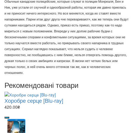
Обычные канадские полицейские, которые служат в полиции Монреаля, Бен и
Ник, уже устали от скучной и однообразной работы, которая им давно приелась
и не приносит ничего интересного. Но все меняется, когда их ставят вместе
напарниками. Парни итак друг друга «не переваривают», как же теперь они будут
сутками находиться рядом. Однако, приказ есть приказ, поэтому как-то надо
мириться с новым положением. Впереди у них долгие рабочие будни с
бесконечными спорами и конфликтными ситуациями, за время которых они не
только научатся вместе работать, но прикрывать своего напарника в трудных
ситуациях. Сериал наглядно показывает, что нельзя судить о человеке
поверхностно, не пообщавшись с ним ближе, нельзя отвергать помощь другого,
думая только о своих амбициях и капризах. В жизни нет четких белых или
черных полос, в ней очень много оттенков так же, как в человеческих
отношениях.
Рекомендовані товари
Хоробре серце [Blu-ray]
420.00₴