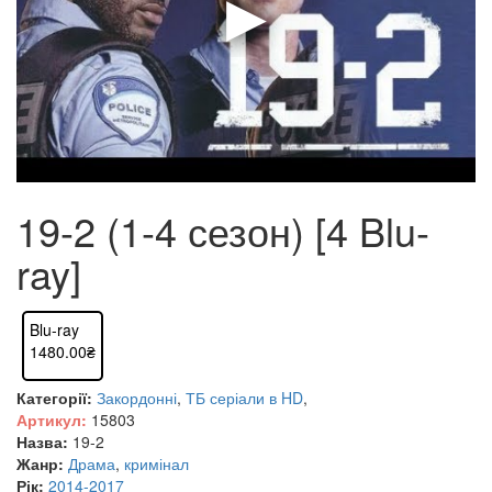
19-2 (1-4 сезон) [4 Blu-
ray]
Blu-ray
1480.00₴
Категорії:
Закордонні
,
ТБ серіали в HD
,
Артикул:
15803
Назва:
19-2
Жанр:
Драма
,
кримінал
Рік:
2014-2017