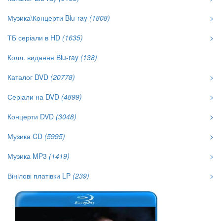
Музика\Концерти Blu-ray
(1808)
>
ТБ серіали в HD
(1635)
>
Колл. видання Blu-ray
(138)
Каталог DVD
(20778)
>
Серіали на DVD
(4899)
>
Концерти DVD
(3048)
>
Музика CD
(5995)
>
Музика MP3
(1419)
>
Вінілові платівки LP
(239)
>