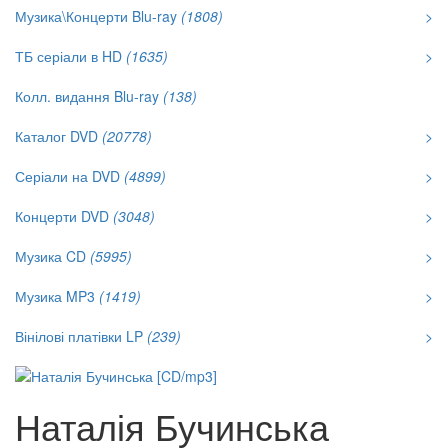
Музика\Концерти Blu-ray
(1808)
>
ТБ серіали в HD
(1635)
>
Колл. видання Blu-ray
(138)
Каталог DVD
(20778)
>
Серіали на DVD
(4899)
>
Концерти DVD
(3048)
>
Музика CD
(5995)
>
Музика MP3
(1419)
>
Вінілові платівки LP
(239)
>
Наталія Бучинська