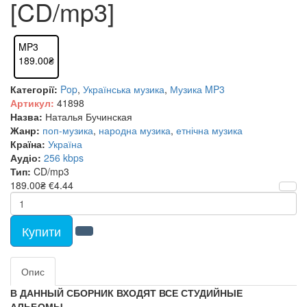
[CD/mp3]
MP3
189.00₴
Категорії:
Pop
,
Українська музика
,
Музика MP3
Артикул:
41898
Назва:
Наталья Бучинская
Жанр:
поп-музика
,
народна музика
,
етнічна музика
Країна:
Україна
Аудіо:
256 kbps
Тип:
CD/mp3
189.00₴
€4.44
Купити
Опис
В ДАННЫЙ СБОРНИК ВХОДЯТ ВСЕ СТУДИЙНЫЕ
АЛЬБОМЫ