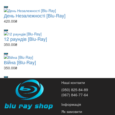
День Незалежності [Blu-Ray]
420.00₴
12 раундів [Blu-Ray]
350.00₴
Війна [Blu-Ray]
350.00₴
Наші контакти
(050) 825-84-89
(067) 846-77-64
Інформація
Як замовити