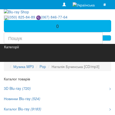
₴
(050) 825-84-89
(067) 846-77-64
0
Категорії
Музика MP3
Pop
Наталія Бучинська [CD/mp3]
Каталог товарів
3D Blu-ray
(720)
>
Новинки Blu-ray
(524)
Каталог Blu-ray
(9183)
>