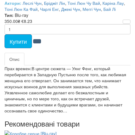
Актори:
Леслі Чун
,
Бріджіт Лін
,
Тоні Люн Чу Вай
,
Каріна Лау
,
Тоні Люн Ка Фай
,
Чарлі Енг
,
Джекі Чун
,
Меггі Чун
,
Бай Лі
Тип:
Blu-ray
350.00₴
€8.23
Купити
Опис
Прах времен:В центре сюжета — Уянг Фенг, который
перебирается в Западную Пустыню после того, как любимая
женщина его отвергает. Он занимается тем, что нанимает
искусных воинов для выполнения заказных убийств.
Уязвленное самолюбие делает его безжалостным и
циничным, но по мере того, как он встречает друзей,
знакомится с клиентами и будущими врагами, он начинает
осознавать свое одиночество…
Рекомендовані товари