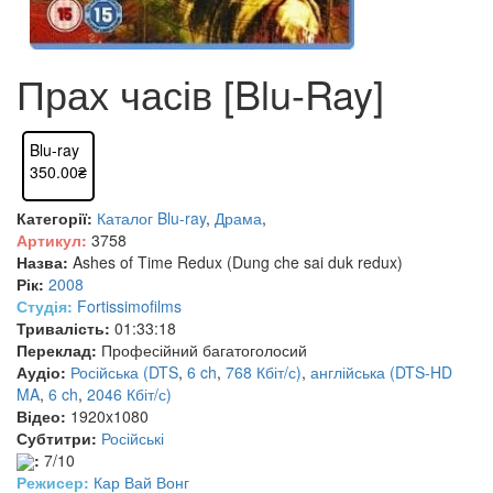
Прах часів [Blu-Ray]
Blu-ray
350.00₴
Категорії:
Каталог Blu-ray
,
Драма
,
Артикул:
3758
Назва:
Ashes of Time Redux (Dung che sai duk redux)
Рік:
2008
Студія:
Fortissimofilms
Тривалість:
01:33:18
Переклад:
Професійний багатоголосий
Аудіо:
Російська (DTS
,
6 ch
,
768 Кбіт/с)
,
англійська (DTS-HD
MA
,
6 ch
,
2046 Кбіт/с)
Відео:
1920x1080
Субтитри:
Російські
:
7/10
Режисер:
Кар Вай Вонг