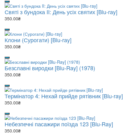
Святі з бундока II: День усіх святих [Blu-ray]
350.00₴
Клони (Сурогати) [Blu-ray]
350.00₴
Безславні виродки [Blu-Ray] (1978)
350.00₴
Термінатор 4: Нехай прийде рятівник [Blu-ray]
350.00₴
Небезпечні пасажири поїзда 123 [Blu-Ray]
350.00₴