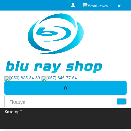
₴
(050) 825-84-89
(067) 846-77-64
0
Категорії