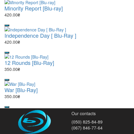
Minority Report [Blu-ray]
420.00₴
Independence Day [ Blu-Ray ]
420.00₴
12 Rounds [Blu-Ray]
350.00₴
War [Blu-Ray]
350.00₴
Our contacts
(050) 825-84-89
(067) 846-77-64