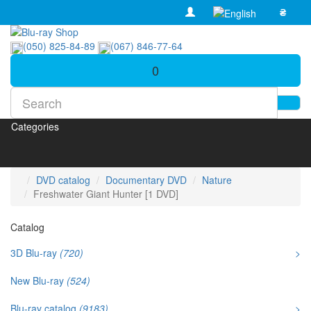
₴
(050) 825-84-89
(067) 846-77-64
0
Categories
DVD catalog
Documentary DVD
Nature
Freshwater Giant Hunter [1 DVD]
Catalog
3D Blu-ray
(720)
>
New Blu-ray
(524)
Blu-ray catalog
(9183)
>