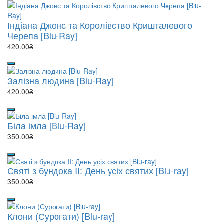
Індіана Джонс та Королівство Кришталевого
Черепа [Blu-Ray]
420.00₴
Залізна людина [Blu-Ray]
420.00₴
Біла імла [Blu-Ray]
350.00₴
Святі з бундока II: День усіх святих [Blu-ray]
350.00₴
Клони (Сурогати) [Blu-ray]