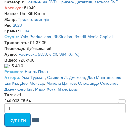
Категорії:
Новинки на DVD
,
Трилер\ Детектив
,
Каталог DVD
Артикул:
51049
Назва:
The Kill Room
Жанр:
Трилер
,
комедія
Рік:
2023
Країна:
США
Студія:
Yale Productions
,
BKStudios
,
BondIt Media Capital
Тривалість:
01:37:05
Переклад:
Дубльований
Аудіо:
Російська (AC3
,
6 ch
,
384 Кбіт/с)
Відео:
720х400
:
5.4/10
Режисер:
Ніколь Паон
Актори:
Ума Турман
,
Семюел Л. Джексон
,
Джо Манганьєлло
,
Емі Кім
,
Дебі Мейзар
,
Микола Цанков
,
Олександр Соковіков
,
Дженніфер Кім
,
Майя Хоук
,
Майк Дойл
Тип:
dvd
240.00₴
€5.64
Купити