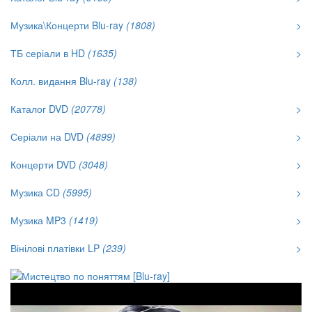
Музика\Концерти Blu-ray
(1808)
>
ТБ серіали в HD
(1635)
>
Колл. видання Blu-ray
(138)
Каталог DVD
(20778)
>
Серіали на DVD
(4899)
>
Концерти DVD
(3048)
>
Музика CD
(5995)
>
Музика MP3
(1419)
>
Вінілові платівки LP
(239)
>