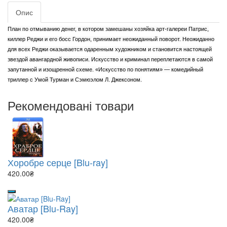
Опис
План по отмыванию денег, в котором замешаны хозяйка арт-галереи Патрис,
киллер Реджи и его босс Гордон, принимает неожиданный поворот. Неожиданно
для всех Реджи оказывается одаренным художником и становится настоящей
звездой авангардной живописи. Искусство и криминал переплетаются в самой
запутанной и изощренной схеме. «Искусство по понятиям» — комедийный
триллер с Умой Турман и Сэмюэлом Л. Джексоном.
Рекомендовані товари
Хоробре серце [Blu-ray]
420.00₴
Аватар [Blu-Ray]
420.00₴