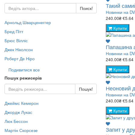
- Пригоди (Зар.) (160)
Jazz & Blues (130)
Жах Містика (497)
Караоке (13)
Pop LP (53)
Такий самий
Поиск!
- Триллер (Зор.) (272)
Rock (444)
Документальне DVD (435)
Новинки на D
- Військова справа (51)
- Жахи (Зор.) (109)
240.00₴
€5.64
Арнольд Шварценеггер
- Історія (217)
- Фантастика (Зор.) (376)
Купити
Бред Пітт
- Космос (22)
- Кулінарія (8)
Брюс Вілліс
Папашина а
- Світ тварин (66)
Джек Ніколсон
Новинки на D
- Наука (76)
Роберт Де Ніро
240.00₴
€5.64
- Природа (149)
- Спорт (8)
Купити
Подивитися все
- ТВ шоу (95)
Пошук режисерів
Неоновий д
Пошук!
Новинки на D
240.00₴
€5.64
Джеймс Кемерон
Купити
Джордж Лукас
Люк Бессон
Запит у дру
Мартін Скорсезе