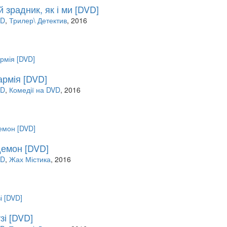
- ТВ шоу (95)
Electronic Music (48)
Еротика (133)
Караоке DVD (136)
Шансон LP (0)
 зрадник, як і ми [DVD]
Збірники MP3 (203)
Мульт Русский (728)
VD
,
Трилер\ Детектив
, 2016
Мульт Аніме (77)
Фільми на DVD (12681)
Українське кіно (107)
рмія [DVD]
VD
,
Комедії на DVD
, 2016
емон [DVD]
VD
,
Жах Містика
, 2016
зі [DVD]