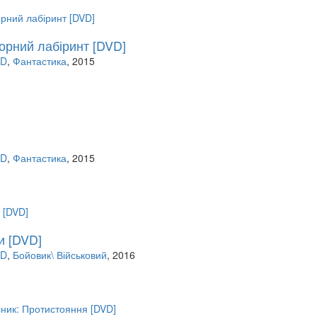
орний лабіринт [DVD]
VD
,
Фантастика
, 2015
VD
,
Фантастика
, 2015
и [DVD]
VD
,
Бойовик\ Військовий
, 2016