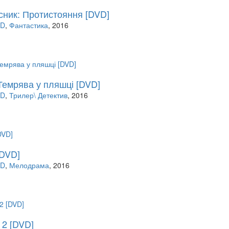
ник: Протистояння [DVD]
VD
,
Фантастика
, 2016
 Темрява у пляшці [DVD]
VD
,
Трилер\ Детектив
, 2016
[DVD]
VD
,
Мелодрама
, 2016
 2 [DVD]