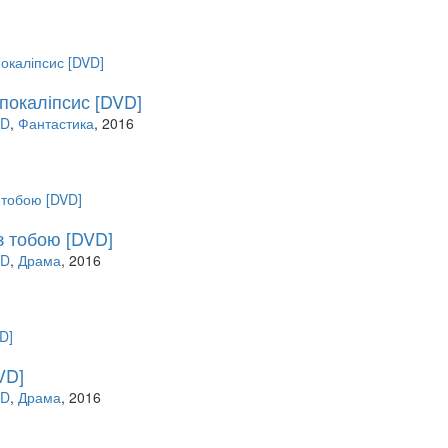
Апокаліпсис [DVD]
VD
,
Фантастика
, 2016
 з тобою [DVD]
VD
,
Драма
, 2016
VD]
VD
,
Драма
, 2016