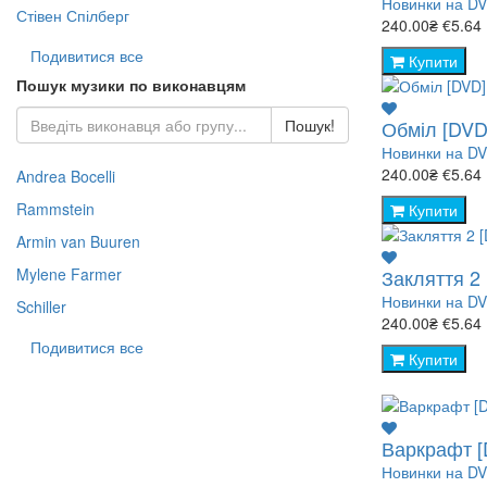
Новинки на D
Стівен Спілберг
240.00₴
€5.64
Подивитися все
Купити
Пошук музики по виконавцям
Пошук!
Обміл [DVD
Новинки на D
240.00₴
€5.64
Andrea Bocelli
Rammstein
Купити
Armin van Buuren
Mylene Farmer
Закляття 2
Новинки на D
Schiller
240.00₴
€5.64
Подивитися все
Купити
Варкрафт [
Новинки на D