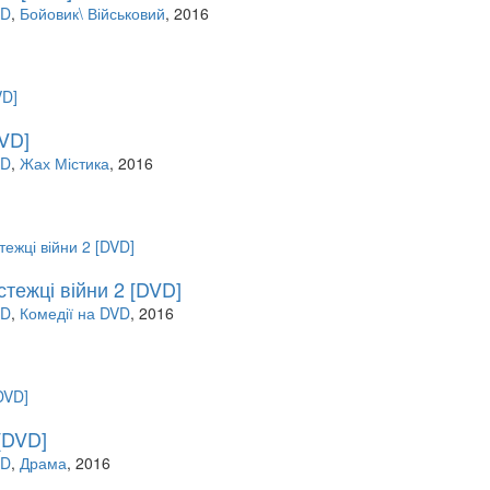
VD
,
Бойовик\ Військовий
, 2016
VD]
VD
,
Жах Містика
, 2016
стежці війни 2 [DVD]
VD
,
Комедії на DVD
, 2016
[DVD]
VD
,
Драма
, 2016