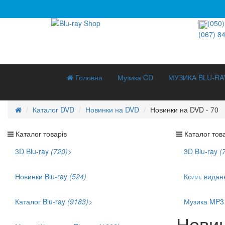
(050)
(067) 8
Головна
Музика CD
МУЗИКА BLU-RA
Каталог DVD
Новинки на DVD
Новинки на DVD - 70
Каталог товарів
Каталог това
3D Blu-ray
(720)
>
3D Blu-ray
(
3D Документальне (211)
3D Музика (42)
Новинки Blu-ray
(524)
Колл. видан
3D Мультфільми (186)
Каталог Blu-ray
(9183)
>
Музика MP
Хіти продаж (1141)
Новин
Укр. озвучка (879)