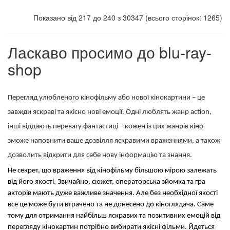
Показано від 217 до 240 з 30347 (всього сторінок: 1265)
Ласкаво просимо до blu-ray-
shop
Перегляд улюбленого кінофільму або нової кінокартини – це
завжди яскраві та якісно нові емоції. Одні люблять жанр action,
інші віддають перевагу фантастиці – кожен із цих жанрів кіно
зможе наповнити ваше дозвілля яскравими враженнями, а також
дозволить відкрити для себе нову інформацію та знання.
Не секрет, що враження від кінофільму більшою мірою залежать 
від його якості. Звичайно, сюжет, операторська зйомка та гра 
акторів мають дуже важливе значення. Але без необхідної якості 
все це може бути втрачено та не донесено до кіноглядача. Саме 
тому для отримання найбільш яскравих та позитивних емоцій від 
перегляду кінокартин потрібно вибирати якісні фільми. Йдеться 