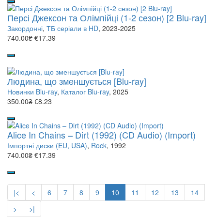
Персі Джексон та Олімпійці (1-2 сезон) [2 Blu-ray]
Закордонні
,
ТБ серіали в HD
, 2023-2025
740.00₴
€17.39
Людина, що зменшується [Blu-ray]
Новинки Blu-ray
,
Каталог Blu-ray
, 2025
350.00₴
€8.23
Alice In Chains – Dirt (1992) (CD Audio) (Import)
Імпортні диски (EU, USA)
,
Rock
, 1992
740.00₴
€17.39
|<
<
6
7
8
9
10
11
12
13
14
>
>|