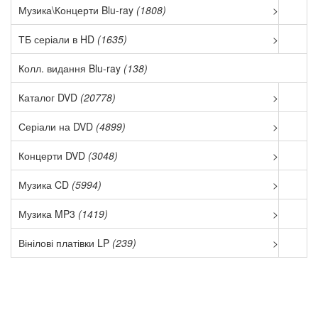
Музика\Концерти Blu-ray
(1808)
>
ТБ серіали в HD
(1635)
>
Колл. видання Blu-ray
(138)
Каталог DVD
(20778)
>
Серіали на DVD
(4899)
>
Концерти DVD
(3048)
>
Музика CD
(5994)
>
Музика MP3
(1419)
>
Вінілові платівки LP
(239)
>