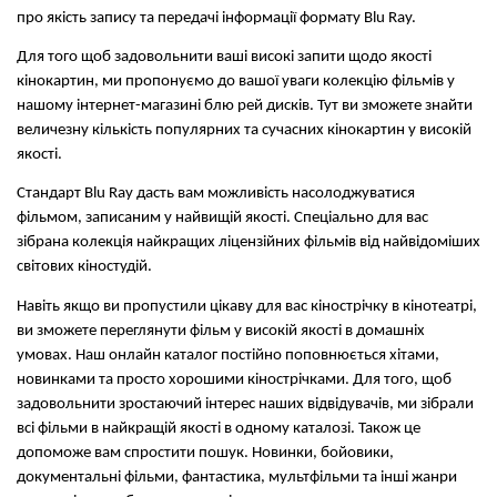
про якість запису та передачі інформації формату Blu Ray.
Для того щоб задовольнити ваші високі запити щодо якості 
кінокартин, ми пропонуємо до вашої уваги колекцію фільмів у 
нашому інтернет-магазині блю рей дисків. Тут ви зможете знайти 
величезну кількість популярних та сучасних кінокартин у високій 
якості.
Стандарт Blu Ray дасть вам можливість насолоджуватися 
фільмом, записаним у найвищій якості. Спеціально для вас 
зібрана колекція найкращих ліцензійних фільмів від найвідоміших 
світових кіностудій.
Навіть якщо ви пропустили цікаву для вас кінострічку в кінотеатрі, 
ви зможете переглянути фільм у високій якості в домашніх 
умовах. Наш онлайн каталог постійно поповнюється хітами, 
новинками та просто хорошими кінострічками. Для того, щоб 
задовольнити зростаючий інтерес наших відвідувачів, ми зібрали 
всі фільми в найкращій якості в одному каталозі. Також це 
допоможе вам спростити пошук. Новинки, бойовики, 
документальні фільми, фантастика, мультфільми та інші жанри 