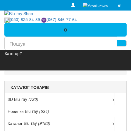
₴
(050) 825-84-89
(067) 846-77-64
0
Категорії
КАТАЛОГ ТОВАРІВ
3D Blu-ray
(720)
>
Новинки Blu-ray
(524)
Каталог Blu-ray
(9183)
>