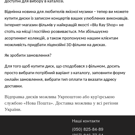
доступні для вибору в каталозі.
Відмінна новина для любителів якісної музики – тепер ви можете 
купити диски із записом концертів ваших улюблених виконавців. 
Інтернет-магазин фільмів у найкращій якості «Blu Ray Shop» не 
стоїть на місці і постійно розвивається. Ми збільшуємо 
асортимент колекцій, а також пропонуємо нашим клієнтам 
можливість придбати ліцензійні 3D фільми на дисках.
Як зробити замовлення?
Для того щоб купити диск, що сподобався з фільмом, досить 
просто вибрати потрібний варіант з каталогу, заповнити форму 
онлайн замовлення, вибрати тип оплати та вказати адресу 
доставки.
Відправка дисків можлива Укрпоштою або кур'єрською 
службою «Нова Пошта». Доставка можлива у всі регіони 
України.
Наші контакти
(050) 825-84-89
(067) 846-77-64