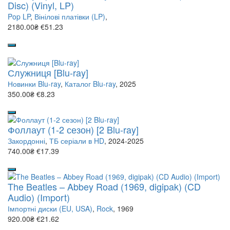
Disc) (Vinyl, LP)
Pop LP
,
Вінілові платівки (LP)
,
2180.00₴
€51.23
Служниця [Blu-ray]
Новинки Blu-ray
,
Каталог Blu-ray
, 2025
350.00₴
€8.23
Фоллаут (1-2 сезон) [2 Blu-ray]
Закордонні
,
ТБ серіали в HD
, 2024-2025
740.00₴
€17.39
The Beatles – Abbey Road (1969, digipak) (CD
Audio) (Import)
Імпортні диски (EU, USA)
,
Rock
, 1969
920.00₴
€21.62