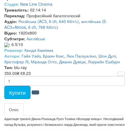
Студія:
New Line Cinema
Тривалість:
02:14:14
Переклад:
Професійний багатоголосий
Аудіо:
Російська (AC3
,
6 ch
,
640 Кбіт/с)
,
англійська (E-
AC3+Atmos
,
6 ch
,
768 Кбіт/с)
Відео:
1920x800
Субтитри:
Англійські
:
6.5/10
Режисер:
Кендзі Каміяма
Актори:
Гайя Уайз
,
Браян Кокс
,
Люк Паскуаліно
,
Шон Дулі
,
Крістофер Лі
,
Міранда Отто
,
Джанін Дувіцкі
,
Лоррейн Ешбурн
Тип:
blu-ray
350.00₴
€8.23
Купити
Опис
Адаптація трилогії Джона Рональда Руел Толкіна «Володар кілець». Несподіваний
напад Вульфа, розумного і безжального лорда Данленда, який прагне помститися