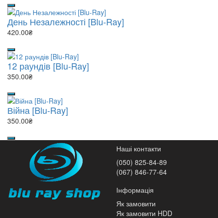
День Незалежності [Blu-Ray]
420.00₴
12 раундів [Blu-Ray]
350.00₴
Війна [Blu-Ray]
350.00₴
Наші контакти
(050) 825-84-89
(067) 846-77-64
Інформація
Як замовити
Як замовити HDD