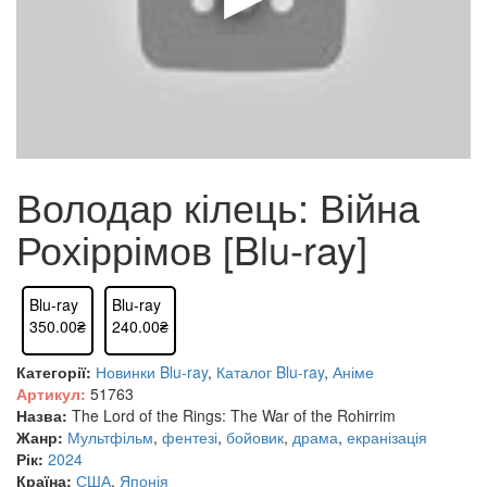
Володар кілець: Війна
Рохіррімов [Blu-ray]
Blu-ray
Blu-ray
350.00₴
240.00₴
Категорії:
Новинки Blu-ray
,
Каталог Blu-ray
,
Аніме
Артикул:
51763
Назва:
The Lord of the Rings: The War of the Rohirrim
Жанр:
Мультфільм
,
фентезі
,
бойовик
,
драма
,
екранізація
Рік:
2024
Країна:
США
,
Японія