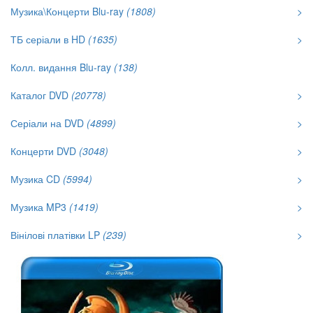
Музика\Концерти Blu-ray
(1808)
>
ТБ серіали в HD
(1635)
>
Колл. видання Blu-ray
(138)
Каталог DVD
(20778)
>
Серіали на DVD
(4899)
>
Концерти DVD
(3048)
>
Музика CD
(5994)
>
Музика MP3
(1419)
>
Вінілові платівки LP
(239)
>