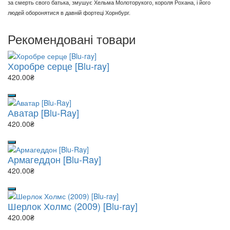
за смерть свого батька, змушує Хельма Молоторукого, короля Рохана, і його
людей оборонятися в давній фортеці Хорнбург.
Рекомендовані товари
Хоробре серце [Blu-ray]
420.00₴
Аватар [Blu-Ray]
420.00₴
Армагеддон [Blu-Ray]
420.00₴
Шерлок Холмс (2009) [Blu-ray]
420.00₴