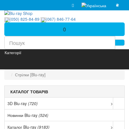
₴
(050) 825-84-89
(067) 846-77-64
0
Категорії
Стрілки [Blu-ray]
КАТАЛОГ ТОВАРІВ
3D Blu-ray
(720)
>
Новинки Blu-ray
(524)
Каталог Blu-ray
(9183)
>