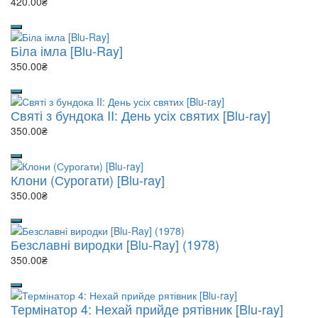
420.00₴
Біла імла [Blu-Ray]
350.00₴
Святі з бундока II: День усіх святих [Blu-ray]
350.00₴
Клони (Сурогати) [Blu-ray]
350.00₴
Безславні виродки [Blu-Ray] (1978)
350.00₴
Термінатор 4: Нехай прийде рятівник [Blu-ray]