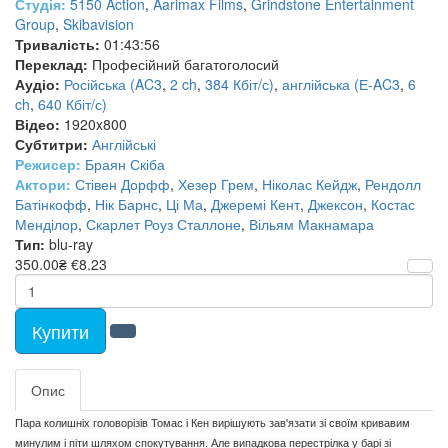
Студія:
5150 Action
,
Aarimax Films
,
Grindstone Entertainment
Group
,
Skibavision
Тривалість:
01:43:56
Переклад:
Професійний багатоголосий
Аудіо:
Російська (AC3
,
2 ch
,
384 Кбіт/с)
,
англійська (Е-AC3
,
6
ch
,
640 Кбіт/с)
Відео:
1920x800
Субтитри:
Англійські
Режисер:
Браян Скіба
Актори:
Стівен Дорфф
,
Хезер Грем
,
Ніколас Кейдж
,
Рендолл
Батінкофф
,
Нік Барнс
,
Ці Ма
,
Джеремі Кент
,
Джексон
,
Костас
Менділор
,
Скарлет Роуз Сталлоне
,
Вільям Макнамара
Тип:
blu-ray
350.00₴
€8.23
Купити
Опис
Пара колишніх головорізів Томас і Кен вирішують зав'язати зі своїм кривавим
минулим і піти шляхом спокутування. Але випадкова перестрілка у барі зі