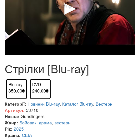
Loading...
Стрілки [Blu-ray]
Blu-ray
DVD
350.00₴
240.00₴
Категорії:
Новинки Blu-ray
,
Каталог Blu-ray
,
Вестерн
Артикул:
53710
Назва:
Gunslingers
Жанр:
Бойовик
,
драма
,
вестерн
Рік:
2025
Країна:
США