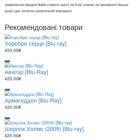
знаменитою бандою Файв ставить хрест на їхніх планах не проливати більше
крові і дає початок смертельній ворожнечі.
Рекомендовані товари
Хоробре серце [Blu-ray]
420.00₴
Аватар [Blu-Ray]
420.00₴
Армагеддон [Blu-Ray]
420.00₴
Шерлок Холмс (2009) [Blu-ray]
420.00₴