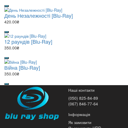
День Незалежності [Blu-Ray]
420.00₴
12 раундів [Blu-Ray]
350.00₴
Війна [Blu-Ray]
350.00₴
Наші контакти
(050) 825-84-89
(067) 846-77-64
Інформація
Як замовити
Як замовити HDD