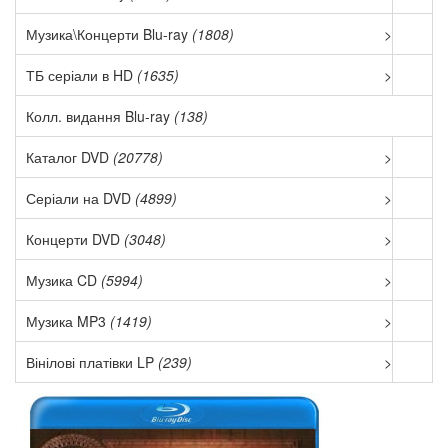
Музика\Концерти Blu-ray
(1808)
>
ТБ серіали в HD
(1635)
>
Колл. видання Blu-ray
(138)
Каталог DVD
(20778)
>
Серіали на DVD
(4899)
>
Концерти DVD
(3048)
>
Музика CD
(5994)
>
Музика MP3
(1419)
>
Вінілові платівки LP
(239)
>