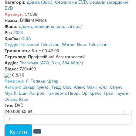
Категорії:
Драма (Зор.)
,
Серіали на DVD
,
Серіали закордонні
DVD
Артикул:
51589
Назва:
Brilliant Minds
Жанр:
Драма
,
медицина
,
реальні події
Рік:
2024
Країна:
США
Студія:
Universal Television
,
Warner Bros. Television
Тривалість:
6 x ~ 00:42:00
Переклад:
Професійний багатоголосий
Аудіо:
Російська (AC3
,
6 ch
,
384 Кбіт/с)
Відео:
720x400
:
6.8/10
Режисер:
Лі Толанд Крігер
Актори:
Закарі Куінто
,
Тедді Сірс
,
Алекс МакНіколл
,
Спенс
Мур II
,
Ешлі ЛаТроп
,
Тамберла Перрі
,
Орі Кребс
,
Грей Пауелл
,
Олена Кхан
Тип:
DVD
240.00₴
€5.64
Купити