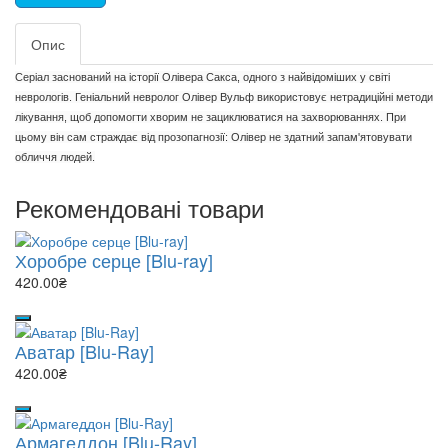
Опис
Серіал заснований на історії Олівера Сакса, одного з найвідоміших у світі
неврологів. Геніальний невролог Олівер Вульф використовує нетрадиційні методи
лікування, щоб допомогти хворим не зациклюватися на захворюваннях. При
цьому він сам страждає від прозопагнозії: Олівер не здатний запам'ятовувати
обличчя людей.
Рекомендовані товари
Хоробре серце [Blu-ray]
420.00₴
Аватар [Blu-Ray]
420.00₴
Армагеддон [Blu-Ray]