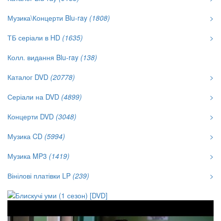
Музика\Концерти Blu-ray
(1808)
>
ТБ серіали в HD
(1635)
>
Колл. видання Blu-ray
(138)
Каталог DVD
(20778)
>
Серіали на DVD
(4899)
>
Концерти DVD
(3048)
>
Музика CD
(5994)
>
Музика MP3
(1419)
>
Вінілові платівки LP
(239)
>