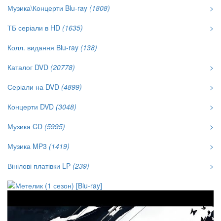
Музика\Концерти Blu-ray
(1808)
>
ТБ серіали в HD
(1635)
>
Колл. видання Blu-ray
(138)
Каталог DVD
(20778)
>
Серіали на DVD
(4899)
>
Концерти DVD
(3048)
>
Музика CD
(5995)
>
Музика MP3
(1419)
>
Вінілові платівки LP
(239)
>