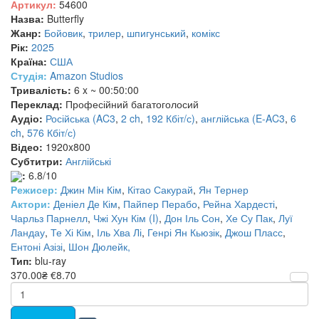
Артикул:
54600
Назва:
Butterfly
Жанр:
Бойовик
,
трилер
,
шпигунський
,
комікс
Рік:
2025
Країна:
США
Студія:
Amazon Studios
Тривалість:
6 x ~ 00:50:00
Переклад:
Професійний багатоголосий
Аудіо:
Російська (AC3
,
2 ch
,
192 Кбіт/с)
,
англійська (E-AC3
,
6
ch
,
576 Кбіт/с)
Відео:
1920x800
Субтитри:
Англійські
:
6.8/10
Режисер:
Джин Мін Кім
,
Кітао Сакурай
,
Ян Тернер
Актори:
Деніел Де Кім
,
Пайпер Перабо
,
Рейна Хардесті
,
Чарльз Парнелл
,
Чжі Хун Кім (I)
,
Дон Іль Сон
,
Хе Су Пак
,
Луї
Ландау
,
Те Хі Кім
,
Іль Хва Лі
,
Генрі Ян Кьюзік
,
Джош Пласс
,
Ентоні Азізі
,
Шон Дюлейк,
Тип:
blu-ray
370.00₴
€8.70