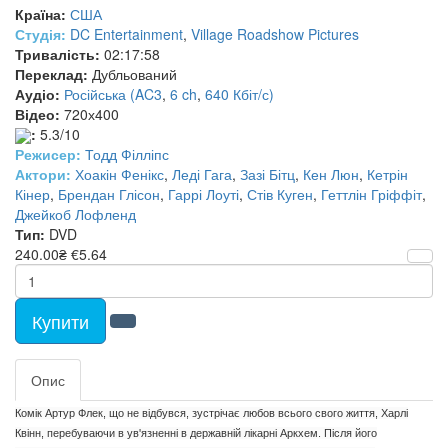
Країна:
США
Студія:
DC Entertainment
,
Village Roadshow Pictures
Тривалість:
02:17:58
Переклад:
Дубльований
Аудіо:
Російська (AC3
,
6 ch
,
640 Кбіт/с)
Відео:
720х400
:
5.3/10
Режисер:
Тодд Філліпс
Актори:
Хоакін Фенікс
,
Леді Гага
,
Зазі Бітц
,
Кен Люн
,
Кетрін
Кінер
,
Брендан Глісон
,
Гаррі Лоуті
,
Стів Куген
,
Геттлін Гріффіт
,
Джейкоб Лофленд
Тип:
DVD
240.00₴
€5.64
Купити
Опис
Комік Артур Флек, що не відбувся, зустрічає любов всього свого життя, Харлі
Квінн, перебуваючи в ув'язненні в державній лікарні Аркхем. Після його