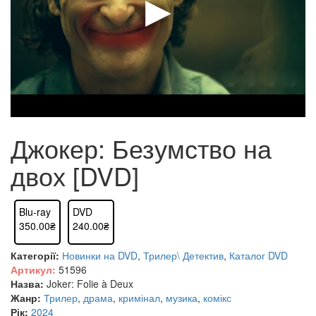
Джокер: Безумство на
двох [DVD]
Blu-ray
DVD
350.00₴
240.00₴
Категорії:
Новинки на DVD
,
Трилер\ Детектив
,
Каталог DVD
Артикул:
51596
Назва:
Joker: Folie à Deux
Жанр:
Трилер
,
драма
,
кримінал
,
музика
,
комікс
Рік:
2024