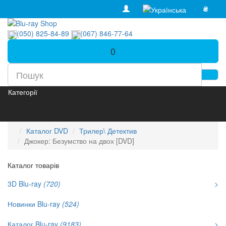
₴
(050) 825-84-89
(067) 846-77-64
0
Категорії
Каталог DVD
Трилер\ Детектив
Джокер: Безумство на двох [DVD]
Каталог товарів
3D Blu-ray
(720)
>
Новинки Blu-ray
(524)
Каталог Blu-ray
(9183)
>