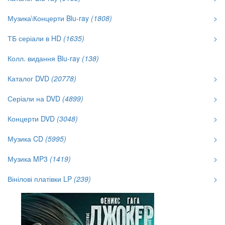
Музика\Концерти Blu-ray
(1808)
>
ТБ серіали в HD
(1635)
>
Колл. видання Blu-ray
(138)
Каталог DVD
(20778)
>
Серіали на DVD
(4899)
>
Концерти DVD
(3048)
>
Музика CD
(5995)
>
Музика MP3
(1419)
>
Вінілові платівки LP
(239)
>