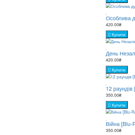
Особлива ду
420.00₴
Купити
День Незал
420.00₴
Купити
12 раундів 
350.00₴
Купити
Війна [Blu-
350.00₴