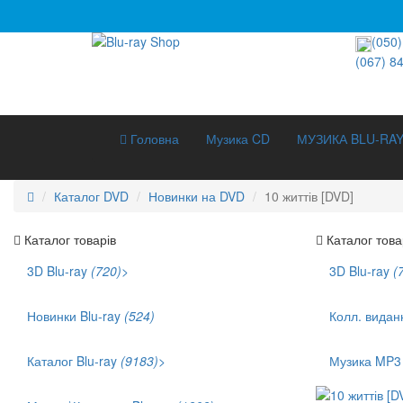
(050)
(067) 8
Головна
Музика CD
МУЗИКА BLU-RA
Каталог DVD
Новинки на DVD
10 життів [DVD]
Каталог товарів
Каталог това
3D Blu-ray
(720)
>
3D Blu-ray
(
3D Документальне (211)
3D Музика (42)
Новинки Blu-ray
(524)
Колл. видан
3D Мультфільми (186)
Каталог Blu-ray
(9183)
>
Музика MP
Хіти продаж (1141)
Укр. озвучка (879)