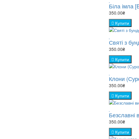
Біла імла [
350.00₴
Купити
Святі з бунд
350.00₴
Купити
Клони (Суро
350.00₴
Купити
Безславні в
350.00₴
Купити