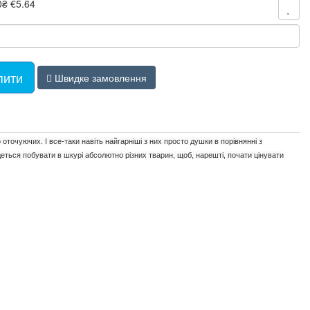
0₴
€5.64
пити
Швидке замовлення
о оточуючих. І все-таки навіть найгарніші з них просто душки в порівнянні з
едеться побувати в шкурі абсолютно різних тварин, щоб, нарешті, почати цінувати