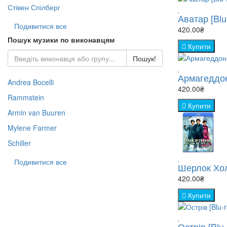
Стівен Спілберг
Аватар [Blu
Подивитися все
420.00₴
Пошук музики по виконавцям
Купити
Пошук!
Армагеддон
Andrea Bocelli
420.00₴
Rammstein
Купити
Armin van Buuren
Mylene Farmer
Schiller
Подивитися все
Шерлок Холм
420.00₴
Купити
Острів [Blu-