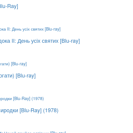
Blu-Ray]
ока II: День усіх святих [Blu-ray]
гати) [Blu-ray]
иродки [Blu-Ray] (1978)