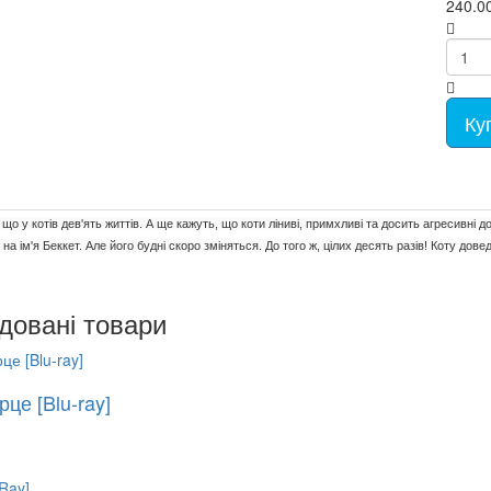
240.0
- ТВ шоу (95)
Electronic Music (48)
Еротика (133)
Караоке DVD (136)
Шансон LP (0)
Збірники MP3 (203)
Мульт Русский (728)
Мульт Аніме (77)
Фільми на DVD (12681)
Ку
Українське кіно (107)
що у котів дев'ять життів. А ще кажуть, що коти ліниві, примхливі та досить агресивні д
на ім'я Беккет. Але його будні скоро зміняться. До того ж, цілих десять разів! Коту дов
довані товари
це [Blu-ray]