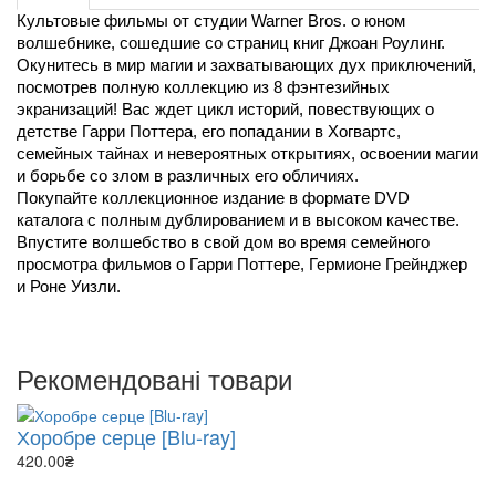
Культовые фильмы от студии Warner Bros. о юном 
волшебнике, сошедшие со страниц книг Джоан Роулинг. 
Окунитесь в мир магии и захватывающих дух приключений, 
посмотрев полную коллекцию из 8 фэнтезийных 
экранизаций! Вас ждет цикл историй, повествующих о 
детстве Гарри Поттера, его попадании в Хогвартс, 
семейных тайнах и невероятных открытиях, освоении магии 
и борьбе со злом в различных его обличиях.
Покупайте коллекционное издание в формате DVD 
каталога с полным дублированием и в высоком качестве. 
Впустите волшебство в свой дом во время семейного 
просмотра фильмов о Гарри Поттере, Гермионе Грейнджер 
и Роне Уизли.
Рекомендовані товари
Хоробре серце [Blu-ray]
420.00₴