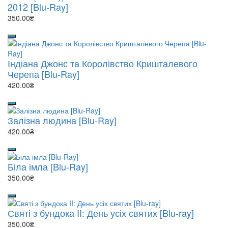
2012 [Blu-Ray]
350.00₴
Індіана Джонс та Королівство Кришталевого
Черепа [Blu-Ray]
420.00₴
Залізна людина [Blu-Ray]
420.00₴
Біла імла [Blu-Ray]
350.00₴
Святі з бундока II: День усіх святих [Blu-ray]
350.00₴