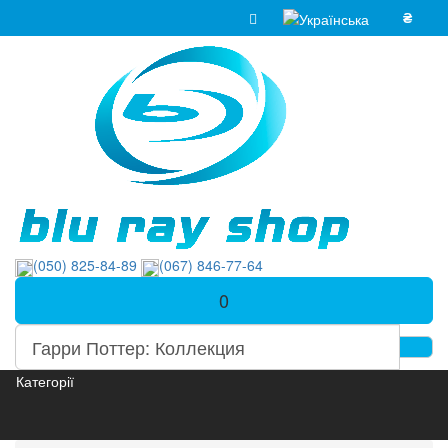
₴
(050) 825-84-89
(067) 846-77-64
0
Категорії