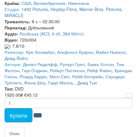
Країна:
США
,
Великобританія
,
Німеччина
Студія:
1492 Pictures
,
Heyday Films
,
Warner Bros. Pictures
,
MIRACLE
Тривалість:
8 х ~ 02:30:00
Переклад:
Дубльований
Аудіо:
Російська (AC3
,
6 ch
,
384 Кбіт/с)
Відео:
720x304
:
7.8/10
Режисер:
Кріс Коламбус
,
Альфонсо Куарон
,
Майкл Ньюелл
,
Девід Йейтс
Актори:
Деніел Редкліфф
,
Руперт Грінт
,
Емма Уотсон
,
Том
Фелтон
,
Гері Олдман
,
Роберт Паттінсон
,
Рейф Файнс
,
Брендан
Глісон
,
Річард Харріс
,
Меггі Сміт
,
Роббі Колтрейн
,
Саундерс
Тріплетс
,
Фіона Шоу
,
Гаррі Меллз
,
,
Девід Тью
Тип:
DVD
1920.00₴
€45.12
Купити
Опис