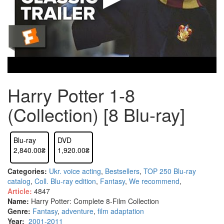
Harry Potter 1-8
(Collection) [8 Blu-ray]
Blu-ray
DVD
2,840.00₴
1,920.00₴
Categories:
Ukr. voice acting
,
Bestsellers
,
TOP 250
Blu-ray
catalog
,
Coll. Blu-ray edition
,
Fantasy
,
We recommend
,
Article:
4847
Name:
Harry Potter: Complete 8-Film Collection
Genre:
Fantasy
,
adventure
,
film adaptation
Year:
2001-2011