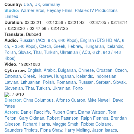
Country:
USA
,
UK
,
Germany
Studio:
Warner Bros
,
Heyday Films
,
Patalex IV Productions
Limited
Duration:
02:32:21 + 02:40:56 + 02:21:42 + 02:37:05 + 02:18:14
+ 02:33:30 + 02:47:56 + 02:47:25
Translate:
Dubbed
Audio:
Russian (AC3
,
6 ch
,
640 Kbps)
,
English (DTS-HD MA
,
6
ch
,
~ 3540 Kbps)
,
Czech
,
Greek
,
Hebrew
,
Hungarian
,
Icelandic
,
Polish
,
Slovak
,
Thai
,
Turkish
,
Ukrainian ( AC3
,
6 ch
,
640 / 448
Kbps)
Video:
1920x1080
Субтитри:
English
,
Arabic
,
Bulgarian
,
Chinese
,
Croatian
,
Czech
,
Estonian
,
Greek
,
Hebrew
,
Hungarian
,
Icelandic
,
Indonesian
,
Latvian
,
Lithuanian
,
Polish
,
Romanian
,
Russian
,
Serbian
,
Slovak
,
Slovenian
,
Thai
,
Turkish
,
Ukrainian
,
Porto
:
7.6/10
Director:
Chris Columbus
,
Alfonso Cuaron
,
Mike Newell
,
David
Yates
Actors:
Daniel Radcliffe
,
Rupert Grint
,
Emma Watson
,
Tom
Felton
,
Gary Oldman
,
Robert Pattinson
,
Ralph Fiennes
,
Brendan
Gleeson
,
Richard Harris
,
Maggie Smith
,
Robbie Coltrane
,
Saunders Triplets
,
Fiona Shaw
,
Harry Melling
,
Jason Isaacs
,