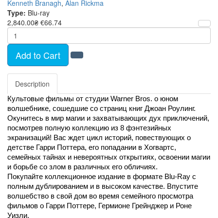
Kenneth Branagh
,
Alan Rickma
Type:
Blu-ray
2,840.00₴
€66.74
Add to Cart
Description
Культовые фильмы от студии Warner Bros. о юном 
волшебнике, сошедшие со страниц книг Джоан Роулинг. 
Окунитесь в мир магии и захватывающих дух приключений, 
посмотрев полную коллекцию из 8 фэнтезийных 
экранизаций! Вас ждет цикл историй, повествующих о 
детстве Гарри Поттера, его попадании в Хогвартс, 
семейных тайнах и невероятных открытиях, освоении магии 
и борьбе со злом в различных его обличиях.
Покупайте коллекционное издание в формате Blu-Ray с 
полным дублированием и в высоком качестве. Впустите 
волшебство в свой дом во время семейного просмотра 
фильмов о Гарри Поттере, Гермионе Грейнджер и Роне 
Уизли.