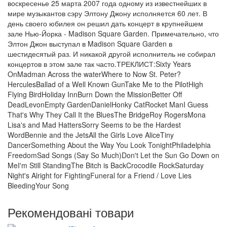
воскресенье 25 марта 2007 года одному из известнейших в
мире музыкантов сэру Элтону Джону исполняется 60 лет. В
день своего юбилея он решил дать концерт в крупнейшем
зале Нью-Йорка - Madison Square Garden. Примечательно, что
Элтон Джон выступал в Madison Square Garden в
шестидесятый раз. И никакой другой исполнитель не собирал
концертов в этом зале так часто.ТРЕКЛИСТ:Sixty Years
OnMadman Across the waterWhere to Now St. Peter?
HerculesBallad of a Well Known GunTake Me to the PilotHigh
Flying BirdHoliday InnBurn Down the MissionBetter Off
DeadLevonEmpty GardenDanielHonky CatRocket ManI Guess
That's Why They Call It the BluesThe BridgeRoy RogersMona
Lisa's and Mad HattersSorry Seems to be the Hardest
WordBennie and the JetsAll the Girls Love AliceTiny
DancerSomething About the Way You Look TonightPhiladelphia
FreedomSad Songs (Say So Much)Don't Let the Sun Go Down on
MeI'm Still StandingThe Bitch is BackCrocodile RockSaturday
Night's Alright for FightingFuneral for a Friend / Love Lies
BleedingYour Song
Рекомендовані товари