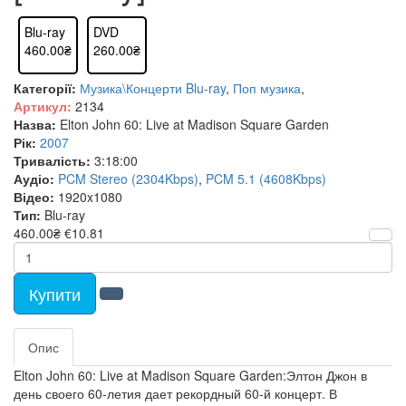
Blu-ray
DVD
460.00₴
260.00₴
Категорії:
Музика\Концерти Blu-ray
,
Поп музика
,
Артикул:
2134
Назва:
Elton John 60: Live at Madison Square Garden
Рік:
2007
Тривалість:
3:18:00
Аудіо:
PCM Stereo (2304Kbps)
,
PCM 5.1 (4608Kbps)
Відео:
1920x1080
Тип:
Blu-ray
460.00₴
€10.81
Купити
Опис
Elton John 60: Live at Madison Square Garden:Элтон Джон в
день своего 60-летия дает рекордный 60-й концерт. В