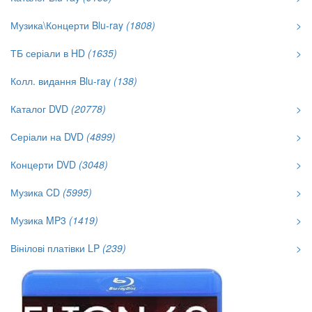
Музика\Концерти Blu-ray
(1808)
>
ТБ серіали в HD
(1635)
>
Колл. видання Blu-ray
(138)
Каталог DVD
(20778)
>
Серіали на DVD
(4899)
>
Концерти DVD
(3048)
>
Музика CD
(5995)
>
Музика MP3
(1419)
>
Вінілові платівки LP
(239)
>