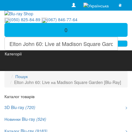
₴
(050) 825-84-89
(067) 846-77-64
0
Категорії
Пошук
Elton John 60: Live на Madison Square Garden [Blu-Ray]
Каталог товарів
3D Blu-ray
(720)
>
Новинки Blu-ray
(524)
Каталог Blu-ray
(9183)
>