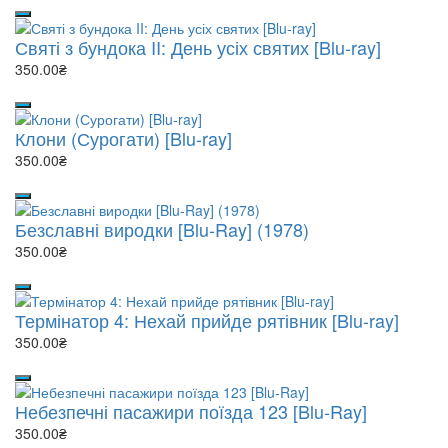
Святі з бундока II: День усіх святих [Blu-ray]
350.00₴
Клони (Сурогати) [Blu-ray]
350.00₴
Безславні виродки [Blu-Ray] (1978)
350.00₴
Термінатор 4: Нехай прийде рятівник [Blu-ray]
350.00₴
Небезпечні пасажири поїзда 123 [Blu-Ray]
350.00₴